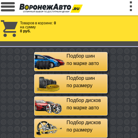
Товаров в корзине:
0
на сумму
0 руб.
Подбор шин
по марке авто
Подбор шин
по размеру
Подбор дисков
по марке авто
Подбор дисков
по размеру