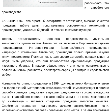
российского, так
и зарубежного
производства.
«АВТОПИЛОТ» - это огромный ассортимент авточехлов, высокое качество
продукции, гибкие цены, использование современных технологий в
производстве, уникальный дизайн и отличные комплектующие.
Теперь, автолюбителям Воронежа, представилась уникальная
возможность купить чехлы Автопилот из экокожи в Воронеже по ценам
производителя. Интернет-магазин ВоронежАвто.ру, сотрудничает
напрямую с компанией Автопилот, производит только прямые закупки
минуя посредников. Покупая чехлы для своего автомобиля, наши клиенты
могут быть уверены, что они приобретают оригинальную продукцию
известного брэнда. В нашем офисе, посетители могут ознакомиться с
полной линейкой расцветок, посмотреть образцы в живую и сделать свой
выбор.
Компания Автопилот, созданная в 1999 году, отличается большим опытом
в выборе тканей, материалов, кож/заменителей, комплектующих и вполне
способна сегодня предоставить лучшие предложения из существующих на
рынке. Главной целью работы слаженной команды - от швеи, дизайнера и
до снабженца - является создание продукции высокого качества.
Снабженец старается подготовить лучшие автомобильные ткани,
модельер-конструктор создает идеальный крой чехла, а за его аккуратный