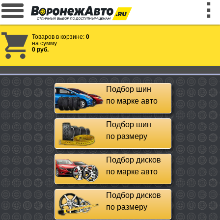
Товаров в корзине:
0
на сумму
0 руб.
Подбор шин
по марке авто
Подбор шин
по размеру
Подбор дисков
по марке авто
Подбор дисков
по размеру