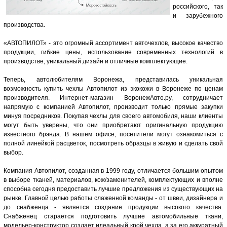
российского, так
и зарубежного
производства.
«АВТОПИЛОТ» - это огромный ассортимент авточехлов, высокое качество
продукции, гибкие цены, использование современных технологий в
производстве, уникальный дизайн и отличные комплектующие.
Теперь, автолюбителям Воронежа, представилась уникальная
возможность купить чехлы Автопилот из экокожи в Воронеже по ценам
производителя. Интернет-магазин ВоронежАвто.ру, сотрудничает
напрямую с компанией Автопилот, производит только прямые закупки
минуя посредников. Покупая чехлы для своего автомобиля, наши клиенты
могут быть уверены, что они приобретают оригинальную продукцию
известного брэнда. В нашем офисе, посетители могут ознакомиться с
полной линейкой расцветок, посмотреть образцы в живую и сделать свой
выбор.
Компания Автопилот, созданная в 1999 году, отличается большим опытом
в выборе тканей, материалов, кож/заменителей, комплектующих и вполне
способна сегодня предоставить лучшие предложения из существующих на
рынке. Главной целью работы слаженной команды - от швеи, дизайнера и
до снабженца - является создание продукции высокого качества.
Снабженец старается подготовить лучшие автомобильные ткани,
модельер-конструктор создает идеальный крой чехла, а за его аккуратный