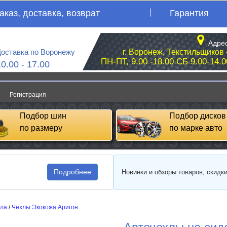
аказ, доставка, возврат
Гарантия
Адрес
оставка по Воронежу
г. Воронеж, Текстильщиков 
ПН-ПТ, 9.00 -18.00 СБ 9.00-14.0
10.00 - 17.00
Регистрация
Подбор шин
Подбор дисков
по размеру
по марке авто
Подробнее
Новинки и обзоры товаров, скидк
сла
/
Чехлы Экокожа Аригон