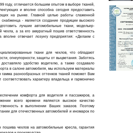
99 году, отличается большим опытом в выборе тканей,
плектующих и вполне способна сегодня предоставить
ющих на рынке. Главной целью работы слаженной
 снабженца - является создание продукции высокого
одготовить лучшие автомобильные ткани, модельер-
й чехла, а за его аккуратный пошив ответственность
а вполне отвечает лозунгу предприятия: «Делаем с
циализированные ткани для чехлов, что обладают
ости, огнеупорности, защиты от выцветания. Заботясь
 доставляло удобство водителю, а также создавало
орта в салоне автомобиля, мы используем материалы
ая гамма разнообразных оттенков тканей поможет Вам
т соответствовать характеру владельца и гармонично
беспечении комфорта для водителя и пассажиров, а
жении всего времени являются высокое качество
ственность в выполнении Ваших заказов. Поэтому
пании для отечественных автомобилей и иномарок по
 пошива чехлов на автомобильные кресла, гарантия
ериалов и производства.