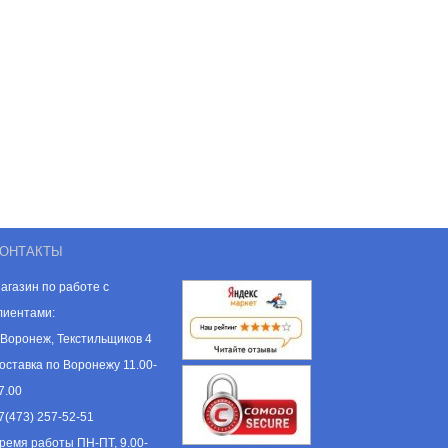
ОНТАКТЫ
агазин по работе с
лиентами:
. Воронеж, Текстильщиков 4
оставка по Воронежу 11.00-
7.00
7(473) 257-52-51
ремя работы ПН-ПТ, 9.00-