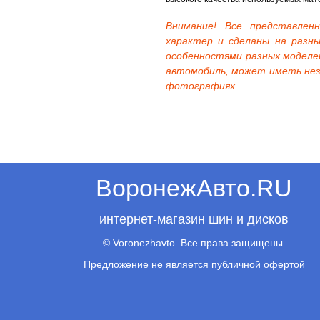
Внимание! Все представле
характер и сделаны на разны
особенностями разных моделе
автомобиль, может иметь нез
фотографиях.
ВоронежАвто.RU
интернет-магазин шин и дисков
© Voronezhavto. Все права защищены.
Предложение не является публичной офертой