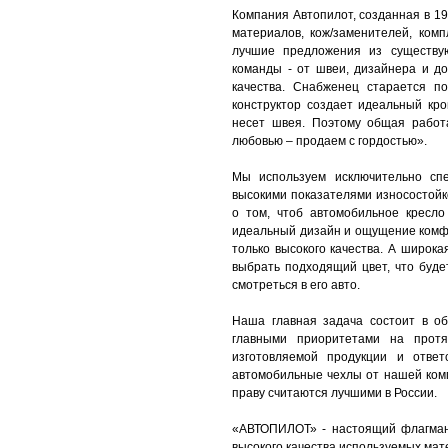
Компания Автопилот, созданная в 19
материалов, кож/заменителей, ком
лучшие предложения из существу
команды - от швеи, дизайнера и до
качества. Снабженец старается п
конструктор создает идеальный кро
несет швея. Поэтому общая работ
любовью – продаем с гордостью».
Мы используем исключительно спе
высокими показателями износостойк
о том, чтоб автомобильное кресло
идеальный дизайн и ощущение комф
только высокого качества. А широк
выбрать подходящий цвет, что буде
смотреться в его авто.
Наша главная задача состоит в о
главными приоритетами на протя
изготовляемой продукции и ответ
автомобильные чехлы от нашей ком
праву считаются лучшими в России.
«АВТОПИЛОТ» - настоящий флагман
высокого качества используемых мат