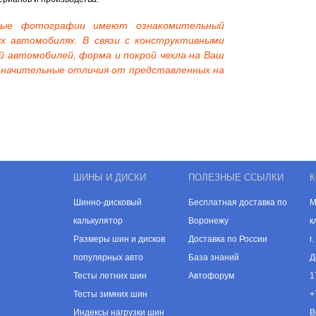
нные фотографии имеют ознакомительный
х автомобилях. В связи с конструктивными
й автомобилей, форма и покрой чехла на Ваш
начительные отличия от представленных на
ШИНЫ И ДИСКИ
ПОЛЕЗНЫЕ ССЫЛКИ
К
Шинно-дисковый
Бесплатная доставка по
М
калькулятор
Воронежу
к
Размеры шин и дисков
Доставка по России
г
популярных авто
База знаний
Д
Тесты летних шин
Автофорум
1
Тесты зимних шин
+
Индексы нагрузки шин
В