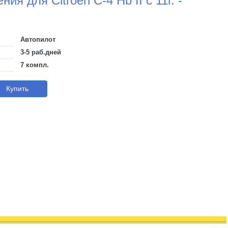
ия для Citroen C-4 Hb II с 11г. -
Автопилот
3-5 раб.дней
7 компл.
Купить