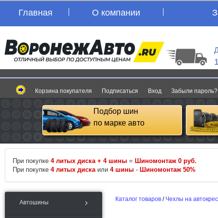
Главная
О компании
З
Д
Корзина покупателя
Подписаться
Вход
Забыли пароль?
Подбор шин
по марке авто
При покупке
4 литых диска + 4 шины
=
Шиномонтаж 0 руб.
При покупке
4 литых диска
или
4 шины
-
Шиномонтаж 50%
Каталог товаров
/
Чехлы на автокре
Автошины