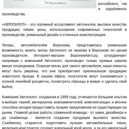
российского, так
и зарубежного
производства.
«АВТОПИЛОТ» - это огромный ассортимент авточехлов, высокое качество
продукции, гибкие цены, использование современных технологий в
производстве, уникальный дизайн и отличные комплектующие.
Теперь, автолюбителям Воронежа, представилась уникальная
возможность купить чехлы Автопилот из экокожи в Воронеже по ценам
производителя. Интернет-магазин ВоронежАвто.ру, сотрудничает
напрямую с компанией Автопилот, производит только прямые закупки
минуя посредников. Покупая чехлы для своего автомобиля, наши клиенты
могут быть уверены, что они приобретают оригинальную продукцию
известного брэнда. В нашем офисе, посетители могут ознакомиться с
полной линейкой расцветок, посмотреть образцы в живую и сделать свой
выбор.
Компания Автопилот, созданная в 1999 году, отличается большим опытом
в выборе тканей, материалов, кож/заменителей, комплектующих и вполне
способна сегодня предоставить лучшие предложения из существующих на
рынке. Главной целью работы слаженной команды - от швеи, дизайнера и
до снабженца - является создание продукции высокого качества.
Снабженец старается подготовить лучшие автомобильные ткани,
модельер-конструктор создает идеальный крой чехла, а за его аккуратный