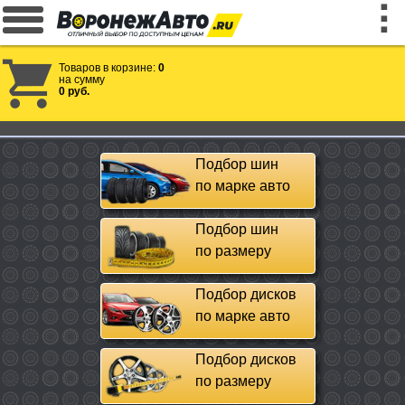
Товаров в корзине:
0
на сумму
0 руб.
Подбор шин
по марке авто
Подбор шин
по размеру
Подбор дисков
по марке авто
Подбор дисков
по размеру