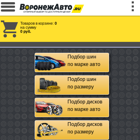
Товаров в корзине:
0
на сумму
0 руб.
Подбор шин
по марке авто
Подбор шин
по размеру
Подбор дисков
по марке авто
Подбор дисков
по размеру