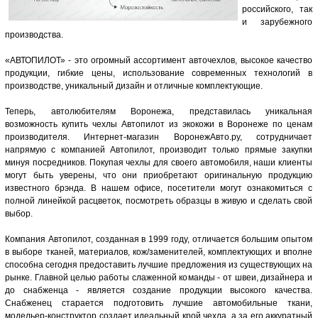
российского, так
и зарубежного
производства.
«АВТОПИЛОТ» - это огромный ассортимент авточехлов, высокое качество
продукции, гибкие цены, использование современных технологий в
производстве, уникальный дизайн и отличные комплектующие.
Теперь, автолюбителям Воронежа, представилась уникальная
возможность купить чехлы Автопилот из экокожи в Воронеже по ценам
производителя. Интернет-магазин ВоронежАвто.ру, сотрудничает
напрямую с компанией Автопилот, производит только прямые закупки
минуя посредников. Покупая чехлы для своего автомобиля, наши клиенты
могут быть уверены, что они приобретают оригинальную продукцию
известного брэнда. В нашем офисе, посетители могут ознакомиться с
полной линейкой расцветок, посмотреть образцы в живую и сделать свой
выбор.
Компания Автопилот, созданная в 1999 году, отличается большим опытом
в выборе тканей, материалов, кож/заменителей, комплектующих и вполне
способна сегодня предоставить лучшие предложения из существующих на
рынке. Главной целью работы слаженной команды - от швеи, дизайнера и
до снабженца - является создание продукции высокого качества.
Снабженец старается подготовить лучшие автомобильные ткани,
модельер-конструктор создает идеальный крой чехла, а за его аккуратный