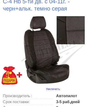
С-4 Hb 5-ти дв. с 04-11г. -
черн+альк. темно серая
Увеличить
Производитель :
Автопилот
Срок поставки:
3-5 раб.дней