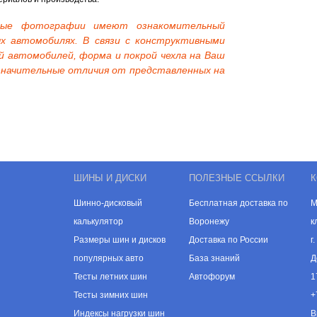
нные фотографии имеют ознакомительный
х автомобилях. В связи с конструктивными
й автомобилей, форма и покрой чехла на Ваш
начительные отличия от представленных на
ШИНЫ И ДИСКИ
ПОЛЕЗНЫЕ ССЫЛКИ
К
Шинно-дисковый
Бесплатная доставка по
М
калькулятор
Воронежу
к
Размеры шин и дисков
Доставка по России
г
популярных авто
База знаний
Д
Тесты летних шин
Автофорум
1
Тесты зимних шин
+
Индексы нагрузки шин
В