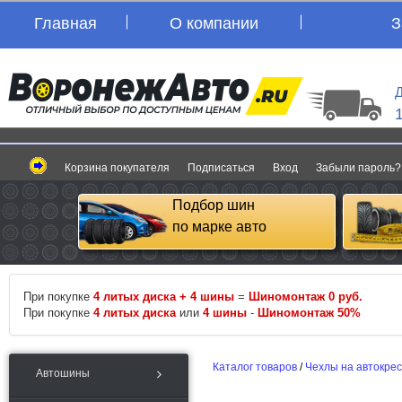
Главная
О компании
З
Д
Корзина покупателя
Подписаться
Вход
Забыли пароль?
Подбор шин
по марке авто
При покупке
4 литых диска + 4 шины
=
Шиномонтаж 0 руб.
При покупке
4 литых диска
или
4 шины
-
Шиномонтаж 50%
Каталог товаров
/
Чехлы на автокре
Автошины