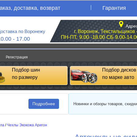
аказ, доставка, возврат
Гарантия
Адрес
оставка по Воронежу
г. Воронеж, Текстильщиков 
ПН-ПТ, 9.00 -18.00 СБ 9.00-14.0
10.00 - 17.00
Регистрация
Подбор шин
Подбор дисков
по размеру
по марке авто
Подробнее
Новинки и обзоры товаров, скидк
сла
/
Чехлы Экокожа Аригон