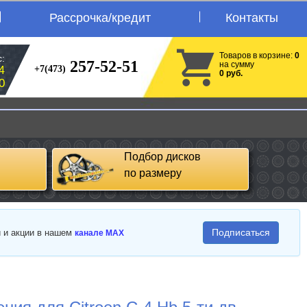
Рассрочка/кредит
Контакты
Товаров в корзине:
0
:
257-52-51
на сумму
+7(473)
4
0 руб.
0
Подбор дисков
по размеру
Подписаться
и и акции в нашем
канале MAX