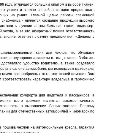
99 году, отличается большим опытом в выборе тканей,
плектующих и вполне способна сегодня предоставить
ющих на рынке. Главной целью работы слаженной
 снабженца - является создание продукции высокого
одготовить лучшие автомобильные ткани, модельер-
й чехла, а за его аккуратный пошив ответственность
а вполне отвечает лозунгу предприятия: «Делаем с
циализированные ткани для чехлов, что обладают
ости, огнеупорности, защиты от выцветания. Заботясь
 доставляло удобство водителю, а также создавало
орта в салоне автомобиля, мы используем материалы
ая гамма разнообразных оттенков тканей поможет Вам
т соответствовать характеру владельца и гармонично
беспечении комфорта для водителя и пассажиров, а
жении всего времени являются высокое качество
ственность в выполнении Ваших заказов. Поэтому
пании для отечественных автомобилей и иномарок по
 пошива чехлов на автомобильные кресла, гарантия
ериалов и производства.