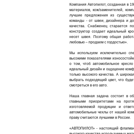
Компания Автопилот, созданная в 19
материалов, кож/заменителей, ком
лучшие предложения из существу
команды - от швеи, дизайнера и до
качества. Снабженец старается п
конструктор создает идеальный кро
несет швея. Поэтому общая работ
любовью – продаем с гордостью».
Мы используем исключительно спе
высокими показателями износостойк
о том, чтоб автомобильное кресло
идеальный дизайн и ощущение комф
только высокого качества. А широк
выбрать подходящий цвет, что буде
смотреться в его авто.
Наша главная задача состоит в о
главными приоритетами на протя
изготовляемой продукции и ответ
автомобильные чехлы от нашей ком
праву считаются лучшими в России.
«АВТОПИЛОТ» - настоящий флагман
высокого качества используемых мат