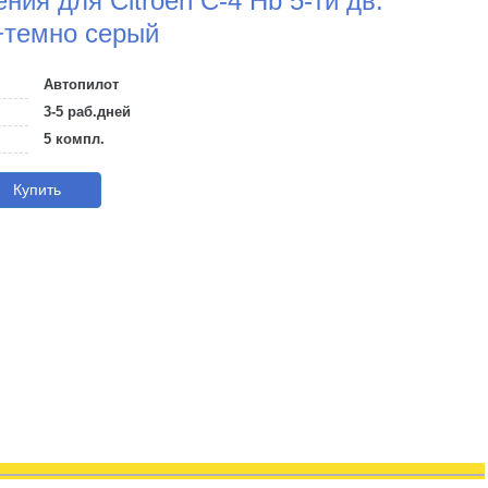
ния для Citroen С-4 Hb 5-ти дв.
й+темно серый
Автопилот
3-5 раб.дней
5 компл.
Купить