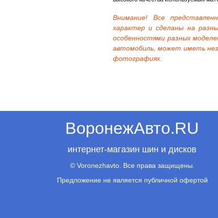
Внимание! Все представле
характер и сделаны на разны
особенностями разных моделе
автомобиль, может иметь нез
фотографиях.
ВоронежАвто.RU
интернет-магазин шин и дисков
© Voronezhavto. Все права защищены.
Предложение не является публичной офертой