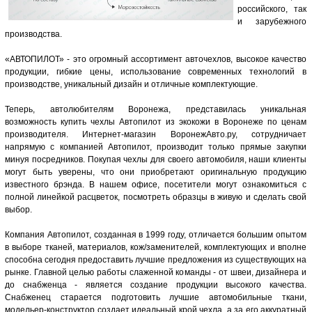
российского, так
и зарубежного
производства.
«АВТОПИЛОТ» - это огромный ассортимент авточехлов, высокое качество
продукции, гибкие цены, использование современных технологий в
производстве, уникальный дизайн и отличные комплектующие.
Теперь, автолюбителям Воронежа, представилась уникальная
возможность купить чехлы Автопилот из экокожи в Воронеже по ценам
производителя. Интернет-магазин ВоронежАвто.ру, сотрудничает
напрямую с компанией Автопилот, производит только прямые закупки
минуя посредников. Покупая чехлы для своего автомобиля, наши клиенты
могут быть уверены, что они приобретают оригинальную продукцию
известного брэнда. В нашем офисе, посетители могут ознакомиться с
полной линейкой расцветок, посмотреть образцы в живую и сделать свой
выбор.
Компания Автопилот, созданная в 1999 году, отличается большим опытом
в выборе тканей, материалов, кож/заменителей, комплектующих и вполне
способна сегодня предоставить лучшие предложения из существующих на
рынке. Главной целью работы слаженной команды - от швеи, дизайнера и
до снабженца - является создание продукции высокого качества.
Снабженец старается подготовить лучшие автомобильные ткани,
модельер-конструктор создает идеальный крой чехла, а за его аккуратный