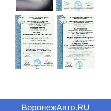
ВоронежАвто.RU