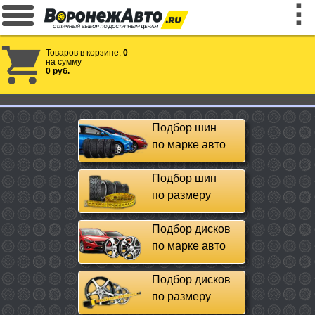
Товаров в корзине:
0
на сумму
0 руб.
Подбор шин
по марке авто
Подбор шин
по размеру
Подбор дисков
по марке авто
Подбор дисков
по размеру