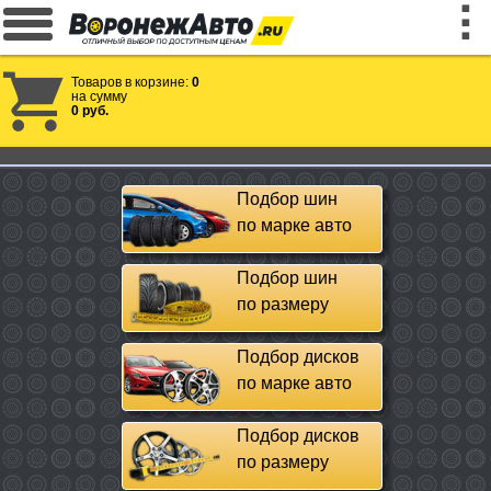
Товаров в корзине:
0
на сумму
0 руб.
Подбор шин
по марке авто
Подбор шин
по размеру
Подбор дисков
по марке авто
Подбор дисков
по размеру