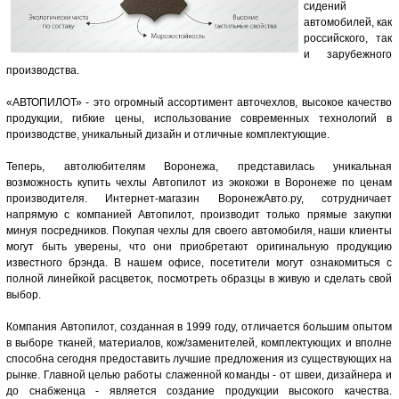
сидений
автомобилей, как
российского, так
и зарубежного
производства.
«АВТОПИЛОТ» - это огромный ассортимент авточехлов, высокое качество
продукции, гибкие цены, использование современных технологий в
производстве, уникальный дизайн и отличные комплектующие.
Теперь, автолюбителям Воронежа, представилась уникальная
возможность купить чехлы Автопилот из экокожи в Воронеже по ценам
производителя. Интернет-магазин ВоронежАвто.ру, сотрудничает
напрямую с компанией Автопилот, производит только прямые закупки
минуя посредников. Покупая чехлы для своего автомобиля, наши клиенты
могут быть уверены, что они приобретают оригинальную продукцию
известного брэнда. В нашем офисе, посетители могут ознакомиться с
полной линейкой расцветок, посмотреть образцы в живую и сделать свой
выбор.
Компания Автопилот, созданная в 1999 году, отличается большим опытом
в выборе тканей, материалов, кож/заменителей, комплектующих и вполне
способна сегодня предоставить лучшие предложения из существующих на
рынке. Главной целью работы слаженной команды - от швеи, дизайнера и
до снабженца - является создание продукции высокого качества.