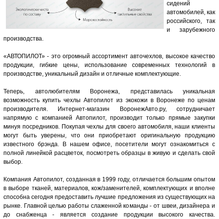
сидений
автомобилей, как
российского, так
и зарубежного
производства.
«АВТОПИЛОТ» - это огромный ассортимент авточехлов, высокое качество
продукции, гибкие цены, использование современных технологий в
производстве, уникальный дизайн и отличные комплектующие.
Теперь, автолюбителям Воронежа, представилась уникальная
возможность купить чехлы Автопилот из экокожи в Воронеже по ценам
производителя. Интернет-магазин ВоронежАвто.ру, сотрудничает
напрямую с компанией Автопилот, производит только прямые закупки
минуя посредников. Покупая чехлы для своего автомобиля, наши клиенты
могут быть уверены, что они приобретают оригинальную продукцию
известного брэнда. В нашем офисе, посетители могут ознакомиться с
полной линейкой расцветок, посмотреть образцы в живую и сделать свой
выбор.
Компания Автопилот, созданная в 1999 году, отличается большим опытом
в выборе тканей, материалов, кож/заменителей, комплектующих и вполне
способна сегодня предоставить лучшие предложения из существующих на
рынке. Главной целью работы слаженной команды - от швеи, дизайнера и
до снабженца - является создание продукции высокого качества.