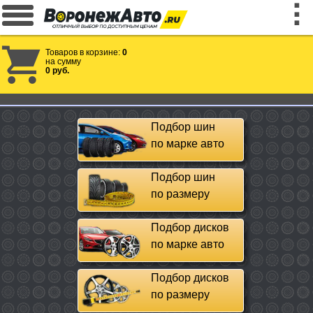
Товаров в корзине:
0
на сумму
0 руб.
Подбор шин
по марке авто
Подбор шин
по размеру
Подбор дисков
по марке авто
Подбор дисков
по размеру