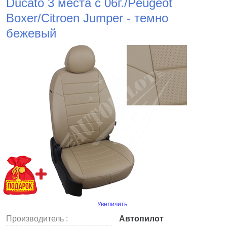
Ducato 3 места с 06г./Peugeot
Boxer/Citroen Jumper - темно
бежевый
Увеличить
Производитель :
Автопилот