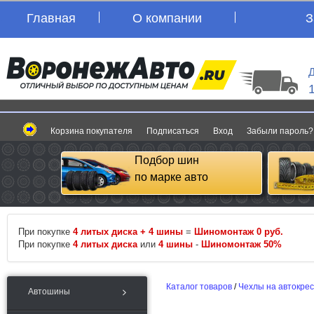
Главная
О компании
З
Д
Корзина покупателя
Подписаться
Вход
Забыли пароль?
Подбор шин
по марке авто
При покупке
4 литых диска + 4 шины
=
Шиномонтаж 0 руб.
При покупке
4 литых диска
или
4 шины
-
Шиномонтаж 50%
Каталог товаров
/
Чехлы на автокре
Автошины