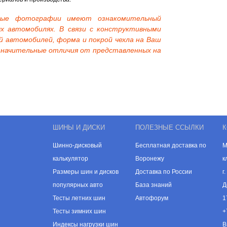
нные фотографии имеют ознакомительный
х автомобилях. В связи с конструктивными
й автомобилей, форма и покрой чехла на Ваш
начительные отличия от представленных на
ШИНЫ И ДИСКИ
ПОЛЕЗНЫЕ ССЫЛКИ
К
Шинно-дисковый
Бесплатная доставка по
М
калькулятор
Воронежу
к
Размеры шин и дисков
Доставка по России
г
популярных авто
База знаний
Д
Тесты летних шин
Автофорум
1
Тесты зимних шин
+
Индексы нагрузки шин
В