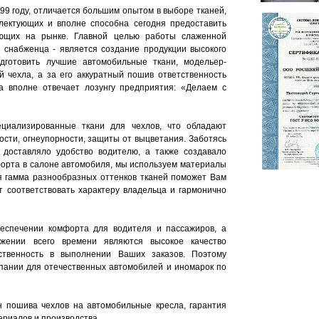
99 году, отличается большим опытом в выборе тканей,
плектующих и вполне способна сегодня предоставить
ющих на рынке. Главной целью работы слаженной
 снабженца - является создание продукции высокого
одготовить лучшие автомобильные ткани, модельер-
й чехла, а за его аккуратный пошив ответственность
а вполне отвечает лозунгу предприятия: «Делаем с
циализированные ткани для чехлов, что обладают
ости, огнеупорности, защиты от выцветания. Заботясь
 доставляло удобство водителю, а также создавало
орта в салоне автомобиля, мы используем материалы
ая гамма разнообразных оттенков тканей поможет Вам
т соответствовать характеру владельца и гармонично
беспечении комфорта для водителя и пассажиров, а
жении всего времени являются высокое качество
ственность в выполнении Ваших заказов. Поэтому
пании для отечественных автомобилей и иномарок по
 пошива чехлов на автомобильные кресла, гарантия
ериалов и производства.