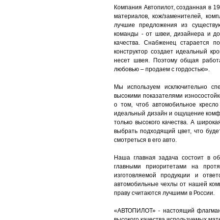
Компания Автопилот, созданная в 19
материалов, кож/заменителей, ком
лучшие предложения из существу
команды - от швеи, дизайнера и до
качества. Снабженец старается п
конструктор создает идеальный кро
несет швея. Поэтому общая работ
любовью – продаем с гордостью».
Мы используем исключительно спе
высокими показателями износостойк
о том, чтоб автомобильное кресло
идеальный дизайн и ощущение комф
только высокого качества. А широк
выбрать подходящий цвет, что буде
смотреться в его авто.
Наша главная задача состоит в о
главными приоритетами на протя
изготовляемой продукции и ответ
автомобильные чехлы от нашей ком
праву считаются лучшими в России.
«АВТОПИЛОТ» - настоящий флагман
высокого качества используемых мат