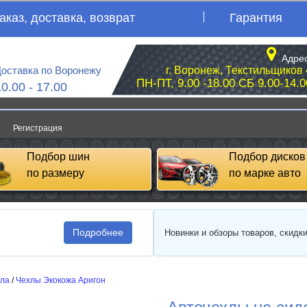
аказ, доставка, возврат
Гарантия
Адрес
оставка по Воронежу
г. Воронеж, Текстильщиков 
ПН-ПТ, 9.00 -18.00 СБ 9.00-14.0
10.00 - 17.00
Регистрация
Подбор шин
Подбор дисков
по размеру
по марке авто
Подробнее
Новинки и обзоры товаров, скидк
сла
/
Чехлы Экокожа Аригон