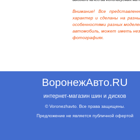
Внимание! Все представле
характер и сделаны на разны
особенностями разных моделе
автомобиль, может иметь нез
фотографиях.
ВоронежАвто.RU
интернет-магазин шин и дисков
© Voronezhavto. Все права защищены.
Предложение не является публичной офертой