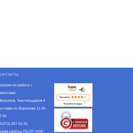
ОНТАКТЫ
агазин по работе с
лиентами:
. Воронеж, Текстильщиков 4
оставка по Воронежу 11.00-
7.00
7(473) 257-52-51
ремя работы ПН-ПТ, 9.00-