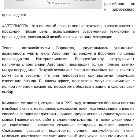
российского, так
и зарубежного
производства.
«АВТОПИЛОТ» - это огромный ассортимент авточехлов, высокое качество
продукции, гибкие цены, использование современных технологий в
производстве, уникальный дизайн и отличные комплектующие.
Теперь, автолюбителям Воронежа, представилась уникальная
возможность купить чехлы Автопилот из экокожи в Воронеже по ценам
производителя. Интернет-магазин ВоронежАвто.ру, сотрудничает
напрямую с компанией Автопилот, производит только прямые закупки
минуя посредников. Покупая чехлы для своего автомобиля, наши клиенты
могут быть уверены, что они приобретают оригинальную продукцию
известного брэнда. В нашем офисе, посетители могут ознакомиться с
полной линейкой расцветок, посмотреть образцы в живую и сделать свой
выбор.
Компания Автопилот, созданная в 1999 году, отличается большим опытом
в выборе тканей, материалов, кож/заменителей, комплектующих и вполне
способна сегодня предоставить лучшие предложения из существующих на
рынке. Главной целью работы слаженной команды - от швеи, дизайнера и
до снабженца - является создание продукции высокого качества.
Снабженец старается подготовить лучшие автомобильные ткани,
модельер-конструктор создает идеальный крой чехла, а за его аккуратный