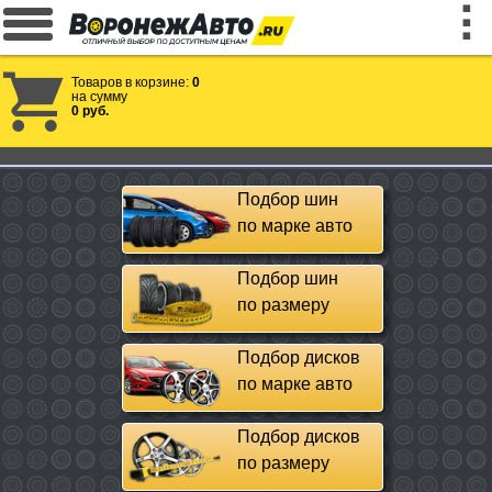
Товаров в корзине:
0
на сумму
0 руб.
Подбор шин
по марке авто
Подбор шин
по размеру
Подбор дисков
по марке авто
Подбор дисков
по размеру