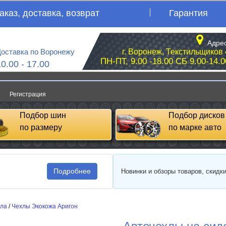
аказ, доставка, возврат
Гарантия
Адрес
оставка по Воронежу
г. Воронеж, Текстильщиков 
ПН-ПТ, 9.00 -18.00 СБ 9.00-14.0
10.00 - 17.00
Регистрация
Подбор шин
Подбор дисков
по размеру
по марке авто
Подробнее
Новинки и обзоры товаров, скидк
сла
/
Чехлы Экокожа Аригон