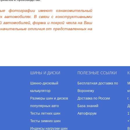
нные фотографии имеют ознакомительный
х автомобилях. В связи с конструктивными
й автомобилей, форма и покрой чехла на Ваш
начительные отличия от представленных на
ШИНЫ И ДИСКИ
ПОЛЕЗНЫЕ ССЫЛКИ
К
Шинно-дисковый
Бесплатная доставка по
М
калькулятор
Воронежу
к
Размеры шин и дисков
Доставка по России
г
популярных авто
База знаний
Д
Тесты летних шин
Автофорум
1
Тесты зимних шин
+
Индексы нагрузки шин
В