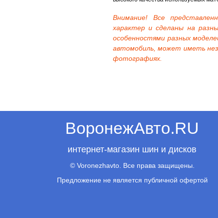
Внимание! Все представле
характер и сделаны на разны
особенностями разных моделе
автомобиль, может иметь нез
фотографиях.
ВоронежАвто.RU
интернет-магазин шин и дисков
© Voronezhavto. Все права защищены.
Предложение не является публичной офертой