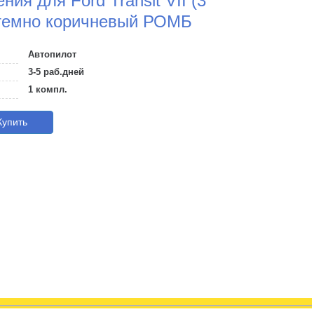
ия для Ford Transit VII (3
- темно коричневый РОМБ
Автопилот
3-5 раб.дней
1 компл.
упить