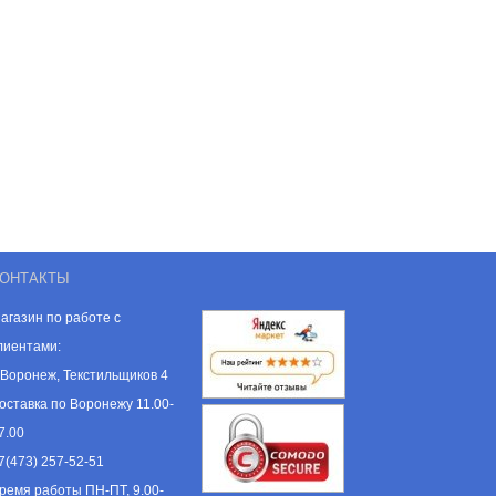
ОНТАКТЫ
агазин по работе с
лиентами:
. Воронеж, Текстильщиков 4
оставка по Воронежу 11.00-
7.00
7(473) 257-52-51
ремя работы ПН-ПТ, 9.00-