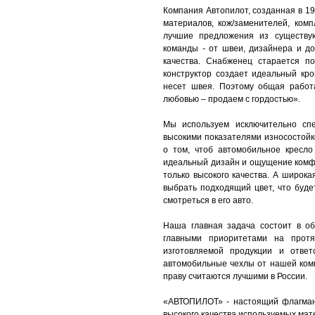
Компания Автопилот, созданная в 19
материалов, кож/заменителей, ком
лучшие предложения из существу
команды - от швеи, дизайнера и до
качества. Снабженец старается п
конструктор создает идеальный кро
несет швея. Поэтому общая работ
любовью – продаем с гордостью».
Мы используем исключительно спе
высокими показателями износостойк
о том, чтоб автомобильное кресло
идеальный дизайн и ощущение комф
только высокого качества. А широк
выбрать подходящий цвет, что буде
смотреться в его авто.
Наша главная задача состоит в о
главными приоритетами на протя
изготовляемой продукции и ответ
автомобильные чехлы от нашей ком
праву считаются лучшими в России.
«АВТОПИЛОТ» - настоящий флагман
высокого качества используемых мат