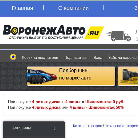
Главная
О компании
З
Д
Корзина покупателя
Подписаться
Вход
Забыли пароль?
Подбор шин
по марке авто
При покупке
4 литых диска + 4 шины
=
Шиномонтаж 0 руб.
При покупке
4 литых диска
или
4 шины
-
Шиномонтаж 50%
Каталог товаров
/
Чехлы на автокре
Автошины