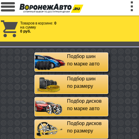
Товаров в корзине:
0
на сумму
0 руб.
Подбор шин
по марке авто
Подбор шин
по размеру
Подбор дисков
по марке авто
Подбор дисков
по размеру