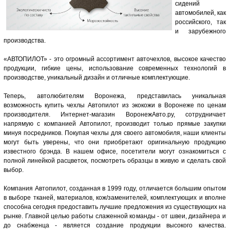
сидений
автомобилей, как
российского, так
и зарубежного
производства.
«АВТОПИЛОТ» - это огромный ассортимент авточехлов, высокое качество
продукции, гибкие цены, использование современных технологий в
производстве, уникальный дизайн и отличные комплектующие.
Теперь, автолюбителям Воронежа, представилась уникальная
возможность купить чехлы Автопилот из экокожи в Воронеже по ценам
производителя. Интернет-магазин ВоронежАвто.ру, сотрудничает
напрямую с компанией Автопилот, производит только прямые закупки
минуя посредников. Покупая чехлы для своего автомобиля, наши клиенты
могут быть уверены, что они приобретают оригинальную продукцию
известного брэнда. В нашем офисе, посетители могут ознакомиться с
полной линейкой расцветок, посмотреть образцы в живую и сделать свой
выбор.
Компания Автопилот, созданная в 1999 году, отличается большим опытом
в выборе тканей, материалов, кож/заменителей, комплектующих и вполне
способна сегодня предоставить лучшие предложения из существующих на
рынке. Главной целью работы слаженной команды - от швеи, дизайнера и
до снабженца - является создание продукции высокого качества.