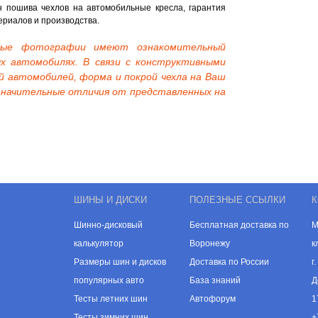
 пошива чехлов на автомобильные кресла, гарантия
ериалов и производства.
нные фотографии имеют ознакомительный
х автомобилях. В связи с конструктивными
й автомобилей, форма и покрой чехла на Ваш
начительные отличия от представленных на
ШИНЫ И ДИСКИ
ПОЛЕЗНЫЕ ССЫЛКИ
К
Шинно-дисковый
Бесплатная доставка по
М
калькулятор
Воронежу
к
Размеры шин и дисков
Доставка по России
г
популярных авто
База знаний
Д
Тесты летних шин
Автофорум
1
Тесты зимних шин
+