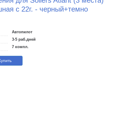
ия для Sollers Atlant (3 места)
ная с 22г. - черный+темно
Автопилот
3-5 раб.дней
7 компл.
упить