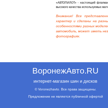
«АВТОПИЛОТ» - настоящий флагман
высокого качества используемых мат
Внимание! Все представле
характер и сделаны на разны
особенностями разных моделе
автомобиль, может иметь нез
фотографиях.
ВоронежАвто.RU
интернет-магазин шин и дисков
© Voronezhavto. Все права защищены.
Предложение не является публичной офертой