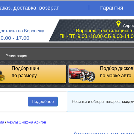
аказ, доставка, возврат
Гарантия
Адрес
оставка по Воронежу
г. Воронеж, Текстильщиков 
ПН-ПТ, 9.00 -18.00 СБ 9.00-14.0
10.00 - 17.00
Регистрация
Подбор шин
Подбор дисков
по размеру
по марке авто
Подробнее
Новинки и обзоры товаров, скидк
сла
/
Чехлы Экокожа Аригон