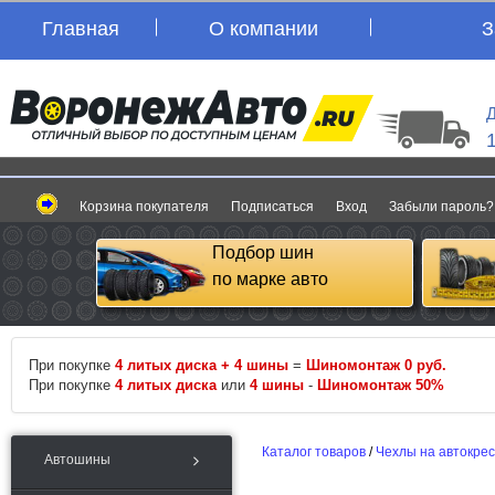
Главная
О компании
З
Д
Корзина покупателя
Подписаться
Вход
Забыли пароль?
Подбор шин
по марке авто
При покупке
4 литых диска + 4 шины
=
Шиномонтаж 0 руб.
При покупке
4 литых диска
или
4 шины
-
Шиномонтаж 50%
Каталог товаров
/
Чехлы на автокре
Автошины