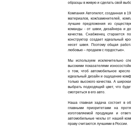
образцы в живую и сделать свой выбо
Компания Автопилот, созданная в 19
материалов, кож/заменителей, ком
лучшие предложения из существу
команды - от швеи, дизайнера и до
качества. Снабженец старается п
конструктор создает идеальный кро
несет швея. Поэтому общая работ
любовью – продаем с гордостью».
Мы используем исключительно спе
высокими показателями износостойк
о том, чтоб автомобильное кресло
идеальный дизайн и ощущение комф
только высокого качества. А широк
выбрать подходящий цвет, что буде
смотреться в его авто.
Наша главная задача состоит в о
главными приоритетами на протя
изготовляемой продукции и ответ
автомобильные чехлы от нашей ком
праву считаются лучшими в России.