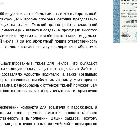
р.
99 году, отличается большим опытом в выборе тканей,
плектующих и вполне способна сегодня предоставить
ющих на рынке. Главной целью работы слаженной
 снабженца - является создание продукции высокого
одготовить лучшие автомобильные ткани, модельер-
й чехла, а за его аккуратный пошив ответственность
а вполне отвечает лозунгу предприятия: «Делаем с
циализированные ткани для чехлов, что обладают
ости, огнеупорности, защиты от выцветания. Заботясь
 доставляло удобство водителю, а также создавало
орта в салоне автомобиля, мы используем материалы
ая гамма разнообразных оттенков тканей поможет Вам
т соответствовать характеру владельца и гармонично
беспечении комфорта для водителя и пассажиров, а
жении всего времени являются высокое качество
ственность в выполнении Ваших заказов. Поэтому
пании для отечественных автомобилей и иномарок по