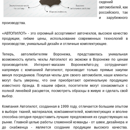
сидений
автомобилей, как
российского, так
и зарубежного
производства.
«АВТОПИЛОТ» - это огромный ассортимент авточехлов, высокое качество
продукции, гибкие цены, использование современных технологий в
производстве, уникальный дизайн и отличные комплектующие.
Теперь, автолюбителям Воронежа, представилась уникальная
возможность купить чехлы Автопилот из экокожи в Воронеже по ценам
производителя. Интернет-магазин ВоронежАвто.ру, сотрудничает
напрямую с компанией Автопилот, производит только прямые закупки
минуя посредников. Покупая чехлы для своего автомобиля, наши клиенты
могут быть уверены, что они приобретают оригинальную продукцию
известного брэнда. В нашем офисе, посетители могут ознакомиться с
полной линейкой расцветок, посмотреть образцы в живую и сделать свой
выбор.
Компания Автопилот, созданная в 1999 году, отличается большим опытом
в выборе тканей, материалов, кож/заменителей, комплектующих и вполне
способна сегодня предоставить лучшие предложения из существующих на
рынке. Главной целью работы слаженной команды - от швеи, дизайнера и
до снабженца - является создание продукции высокого качества.