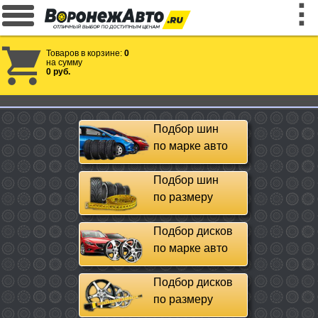
Товаров в корзине:
0
на сумму
0 руб.
Подбор шин
по марке авто
Подбор шин
по размеру
Подбор дисков
по марке авто
Подбор дисков
по размеру