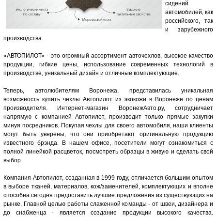
сидений
автомобилей, как
российского, так
и зарубежного
производства.
«АВТОПИЛОТ» - это огромный ассортимент авточехлов, высокое качество
продукции, гибкие цены, использование современных технологий в
производстве, уникальный дизайн и отличные комплектующие.
Теперь, автолюбителям Воронежа, представилась уникальная
возможность купить чехлы Автопилот из экокожи в Воронеже по ценам
производителя. Интернет-магазин ВоронежАвто.ру, сотрудничает
напрямую с компанией Автопилот, производит только прямые закупки
минуя посредников. Покупая чехлы для своего автомобиля, наши клиенты
могут быть уверены, что они приобретают оригинальную продукцию
известного брэнда. В нашем офисе, посетители могут ознакомиться с
полной линейкой расцветок, посмотреть образцы в живую и сделать свой
выбор.
Компания Автопилот, созданная в 1999 году, отличается большим опытом
в выборе тканей, материалов, кож/заменителей, комплектующих и вполне
способна сегодня предоставить лучшие предложения из существующих на
рынке. Главной целью работы слаженной команды - от швеи, дизайнера и
до снабженца - является создание продукции высокого качества.