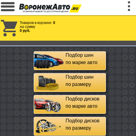
Товаров в корзине:
0
на сумму
0 руб.
Подбор шин
по марке авто
Подбор шин
по размеру
Подбор дисков
по марке авто
Подбор дисков
по размеру