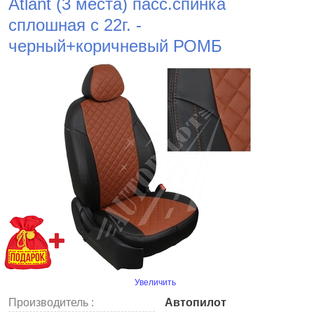
Atlant (3 места) пасс.спинка
сплошная с 22г. -
черный+коричневый РОМБ
Увеличить
Производитель :
Автопилот