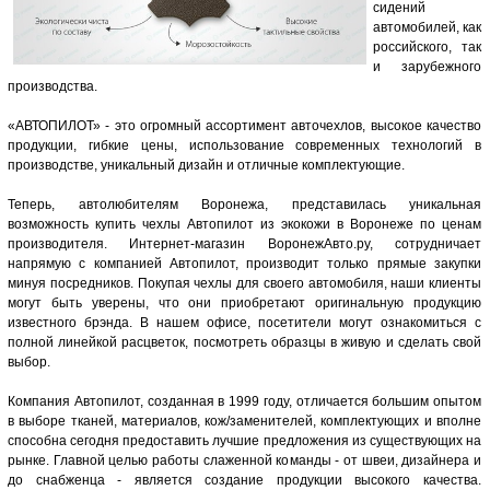
сидений
автомобилей, как
российского, так
и зарубежного
производства.
«АВТОПИЛОТ» - это огромный ассортимент авточехлов, высокое качество
продукции, гибкие цены, использование современных технологий в
производстве, уникальный дизайн и отличные комплектующие.
Теперь, автолюбителям Воронежа, представилась уникальная
возможность купить чехлы Автопилот из экокожи в Воронеже по ценам
производителя. Интернет-магазин ВоронежАвто.ру, сотрудничает
напрямую с компанией Автопилот, производит только прямые закупки
минуя посредников. Покупая чехлы для своего автомобиля, наши клиенты
могут быть уверены, что они приобретают оригинальную продукцию
известного брэнда. В нашем офисе, посетители могут ознакомиться с
полной линейкой расцветок, посмотреть образцы в живую и сделать свой
выбор.
Компания Автопилот, созданная в 1999 году, отличается большим опытом
в выборе тканей, материалов, кож/заменителей, комплектующих и вполне
способна сегодня предоставить лучшие предложения из существующих на
рынке. Главной целью работы слаженной команды - от швеи, дизайнера и
до снабженца - является создание продукции высокого качества.