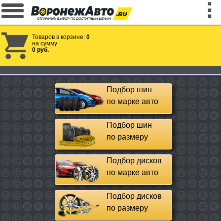
Товаров в корзине:
0
на сумму
0 руб.
Подбор шин
по марке авто
Подбор шин
по размеру
Подбор дисков
по марке авто
Подбор дисков
по размеру