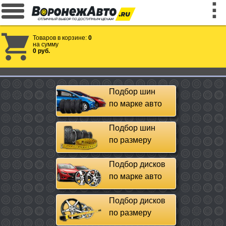
Товаров в корзине:
0
на сумму
0 руб.
Подбор шин
по марке авто
Подбор шин
по размеру
Подбор дисков
по марке авто
Подбор дисков
по размеру