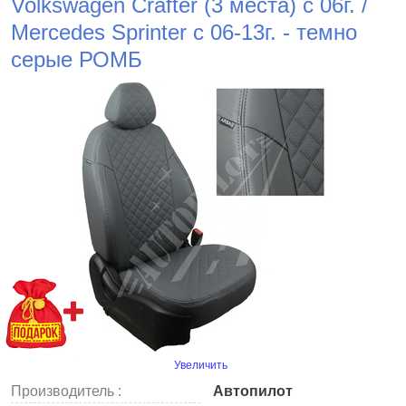
Volkswagen Crafter (3 места) с 06г. /
Mercedes Sprinter c 06-13г. - темно
серые РОМБ
Увеличить
Производитель :
Автопилот