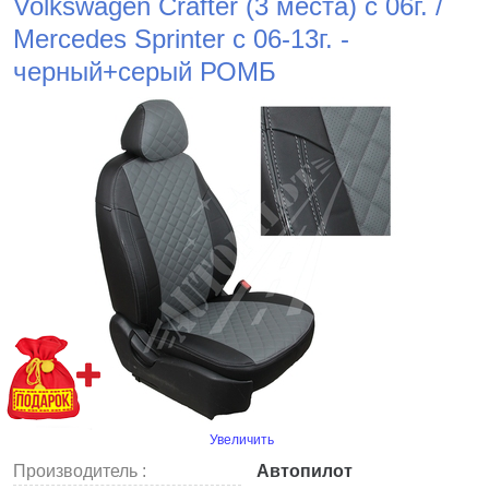
Volkswagen Crafter (3 места) с 06г. /
Mercedes Sprinter c 06-13г. -
черный+серый РОМБ
Увеличить
Производитель :
Автопилот