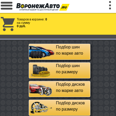
Товаров в корзине:
0
на сумму
0 руб.
Подбор шин
по марке авто
Подбор шин
по размеру
Подбор дисков
по марке авто
Подбор дисков
по размеру