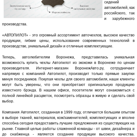
сидений
автомобилей, как
российского, так
и зарубежного
производства.
«АВТОПИЛОТ» - это огромный ассортимент авточехлов, высокое качество
продукции, гибкие цены, использование современных технологий в
производстве, уникальный дизайн и отличные комплектующие.
Теперь, автолюбителям Воронежа, представилась уникальная
возможность купить чехлы Автопилот из экокожи в Воронеже по ценам
производителя. Интернет-магазин ВоронежАвто.ру, сотрудничает
напрямую с компанией Автопилот, производит только прямые закупки
минуя посредников. Покупая чехлы для своего автомобиля, наши клиенты
могут быть уверены, что они приобретают оригинальную продукцию
известного брэнда. В нашем офисе, посетители могут ознакомиться с
полной линейкой расцветок, посмотреть образцы в живую и сделать свой
выбор.
Компания Автопилот, созданная в 1999 году, отличается большим опытом
в выборе тканей, материалов, кож/заменителей, комплектующих и вполне
способна сегодня предоставить лучшие предложения из существующих на
рынке. Главной целью работы слаженной команды - от швеи, дизайнера и
до снабженца - является создание продукции высокого качества.