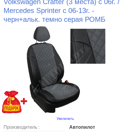
Volkswagen Crafter (3 места) с 06г. /
Mercedes Sprinter c 06-13г. -
черн+альк. темно серая РОМБ
Увеличить
Производитель :
Автопилот