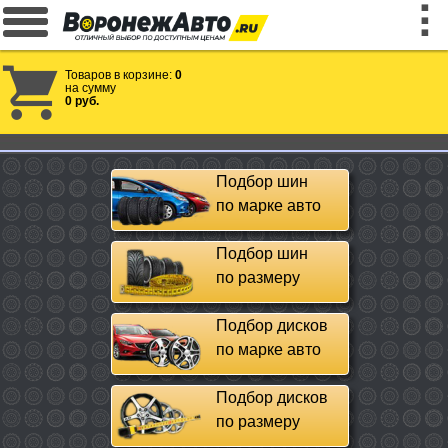
Товаров в корзине:
0
на сумму
0 руб.
Подбор шин
по марке авто
Подбор шин
по размеру
Подбор дисков
по марке авто
Подбор дисков
по размеру