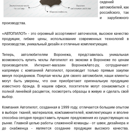
сидений
автомобилей, как
российского, так
и зарубежного
производства.
«АВТОПИЛОТ» - это огромный ассортимент авточехлов, высокое качество
продукции, гибкие цены, использование современных технологий в
производстве, уникальный дизайн и отличные комплектующие.
Теперь, автолюбителям Воронежа, представилась уникальная
возможность купить чехлы Автопилот из экокожи в Воронеже по ценам
производителя. Интернет-магазин ВоронежАвто.ру, сотрудничает
напрямую с компанией Автопилот, производит только прямые закупки
минуя посредников. Покупая чехлы для своего автомобиля, наши клиенты
могут быть уверены, что они приобретают оригинальную продукцию
известного брэнда. В нашем офисе, посетители могут ознакомиться с
полной линейкой расцветок, посмотреть образцы в живую и сделать свой
выбор.
Компания Автопилот, созданная в 1999 году, отличается большим опытом
в выборе тканей, материалов, кож/заменителей, комплектующих и вполне
способна сегодня предоставить лучшие предложения из существующих на
рынке. Главной целью работы слаженной команды - от швеи, дизайнера и
до снабженца - является создание продукции высокого качества.