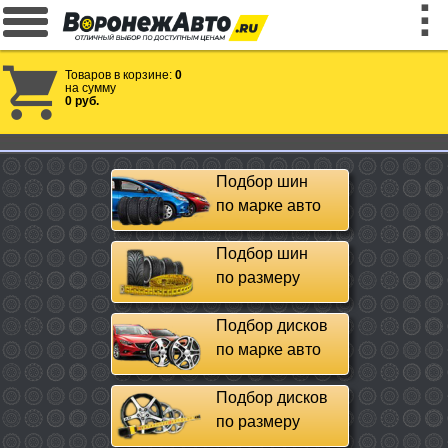
Товаров в корзине:
0
на сумму
0 руб.
Подбор шин
по марке авто
Подбор шин
по размеру
Подбор дисков
по марке авто
Подбор дисков
по размеру