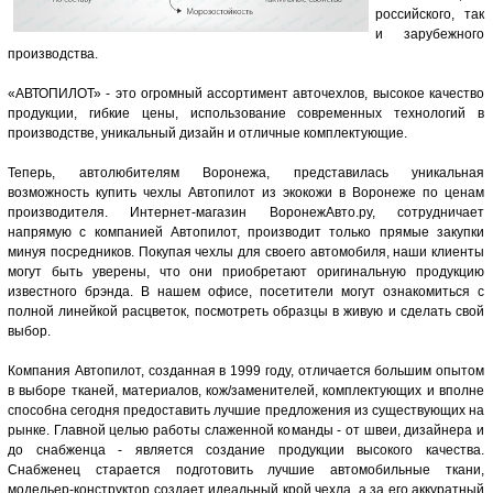
российского, так
и зарубежного
производства.
«АВТОПИЛОТ» - это огромный ассортимент авточехлов, высокое качество
продукции, гибкие цены, использование современных технологий в
производстве, уникальный дизайн и отличные комплектующие.
Теперь, автолюбителям Воронежа, представилась уникальная
возможность купить чехлы Автопилот из экокожи в Воронеже по ценам
производителя. Интернет-магазин ВоронежАвто.ру, сотрудничает
напрямую с компанией Автопилот, производит только прямые закупки
минуя посредников. Покупая чехлы для своего автомобиля, наши клиенты
могут быть уверены, что они приобретают оригинальную продукцию
известного брэнда. В нашем офисе, посетители могут ознакомиться с
полной линейкой расцветок, посмотреть образцы в живую и сделать свой
выбор.
Компания Автопилот, созданная в 1999 году, отличается большим опытом
в выборе тканей, материалов, кож/заменителей, комплектующих и вполне
способна сегодня предоставить лучшие предложения из существующих на
рынке. Главной целью работы слаженной команды - от швеи, дизайнера и
до снабженца - является создание продукции высокого качества.
Снабженец старается подготовить лучшие автомобильные ткани,
модельер-конструктор создает идеальный крой чехла, а за его аккуратный