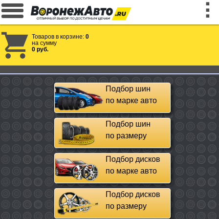
Товаров в корзине:
0
на сумму
0 руб.
Подбор шин
по марке авто
Подбор шин
по размеру
Подбор дисков
по марке авто
Подбор дисков
по размеру