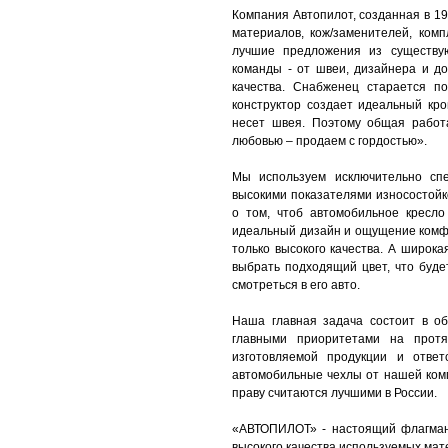
Компания Автопилот, созданная в 19
материалов, кож/заменителей, ком
лучшие предложения из существу
команды - от швеи, дизайнера и до
качества. Снабженец старается п
конструктор создает идеальный кро
несет швея. Поэтому общая работ
любовью – продаем с гордостью».
Мы используем исключительно спе
высокими показателями износостойк
о том, чтоб автомобильное кресло
идеальный дизайн и ощущение комф
только высокого качества. А широк
выбрать подходящий цвет, что буде
смотреться в его авто.
Наша главная задача состоит в о
главными приоритетами на протя
изготовляемой продукции и ответ
автомобильные чехлы от нашей ком
праву считаются лучшими в России.
«АВТОПИЛОТ» - настоящий флагман
высокого качества используемых мат