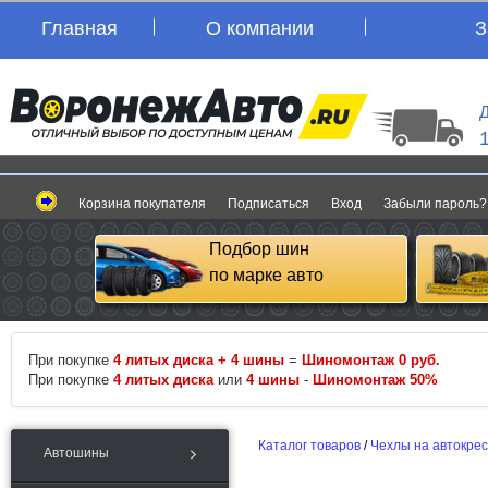
Главная
О компании
З
Д
Корзина покупателя
Подписаться
Вход
Забыли пароль?
Подбор шин
по марке авто
При покупке
4 литых диска + 4 шины
=
Шиномонтаж 0 руб.
При покупке
4 литых диска
или
4 шины
-
Шиномонтаж 50%
Каталог товаров
/
Чехлы на автокре
Автошины