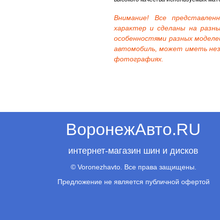
Внимание! Все представле
характер и сделаны на разны
особенностями разных моделе
автомобиль, может иметь нез
фотографиях.
ВоронежАвто.RU
интернет-магазин шин и дисков
© Voronezhavto. Все права защищены.
Предложение не является публичной офертой