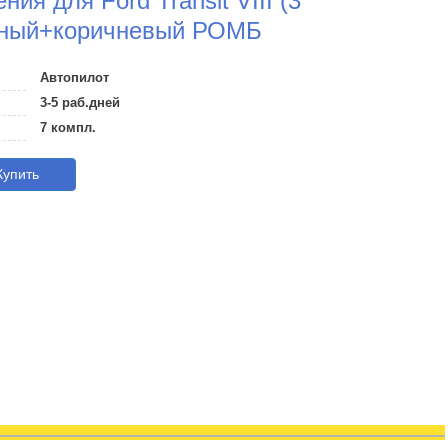
ия для Ford Transit VIII (3
черный+коричневый РОМБ
Автопилот
3-5 раб.дней
7 компл.
упить