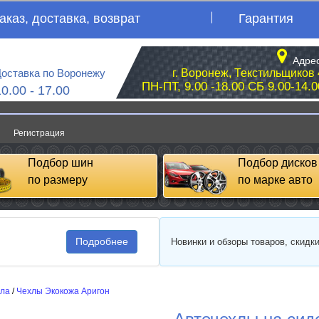
аказ, доставка, возврат
Гарантия
Адрес
оставка по Воронежу
г. Воронеж, Текстильщиков 
ПН-ПТ, 9.00 -18.00 СБ 9.00-14.0
10.00 - 17.00
Регистрация
Подбор шин
Подбор дисков
по размеру
по марке авто
Подробнее
Новинки и обзоры товаров, скидк
сла
/
Чехлы Экокожа Аригон