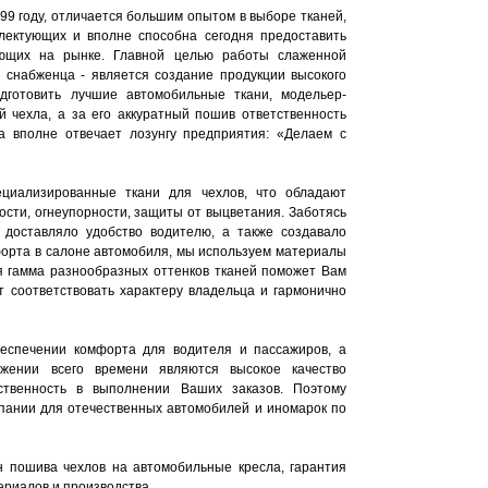
99 году, отличается большим опытом в выборе тканей,
плектующих и вполне способна сегодня предоставить
ющих на рынке. Главной целью работы слаженной
 снабженца - является создание продукции высокого
одготовить лучшие автомобильные ткани, модельер-
й чехла, а за его аккуратный пошив ответственность
а вполне отвечает лозунгу предприятия: «Делаем с
циализированные ткани для чехлов, что обладают
ости, огнеупорности, защиты от выцветания. Заботясь
 доставляло удобство водителю, а также создавало
орта в салоне автомобиля, мы используем материалы
ая гамма разнообразных оттенков тканей поможет Вам
т соответствовать характеру владельца и гармонично
беспечении комфорта для водителя и пассажиров, а
жении всего времени являются высокое качество
ственность в выполнении Ваших заказов. Поэтому
пании для отечественных автомобилей и иномарок по
 пошива чехлов на автомобильные кресла, гарантия
ериалов и производства.