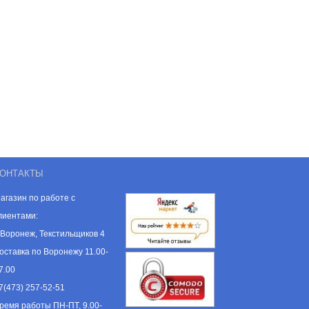
ОНТАКТЫ
агазин по работе с
лиентами:
. Воронеж, Текстильщиков 4
оставка по Воронежу 11.00-
7.00
7(473) 257-52-51
ремя работы ПН-ПТ, 9.00-