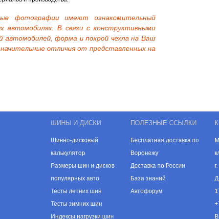
нные фотографии имеют ознакомительный
х автомобилях. В связи с конструктивными
й автомобилей, форма и покрой чехла на Ваш
начительные отличия от представленных на
ШИНЫ И ДИСКИ
ПОЛЕЗНЫЕ ССЫЛКИ
К
Шинно-дисковый
Бесплатная доставка по
М
калькулятор
Воронежу
к
Размеры шин и дисков
Доставка по России
г
популярных авто
База знаний
Д
Тесты летних шин
Автофорум
1
Тесты зимних шин
+
Индексы нагрузки шин
В