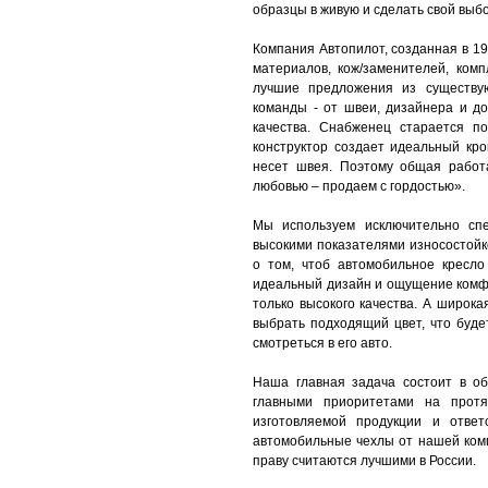
образцы в живую и сделать свой выбо
Компания Автопилот, созданная в 19
материалов, кож/заменителей, ком
лучшие предложения из существу
команды - от швеи, дизайнера и до
качества. Снабженец старается п
конструктор создает идеальный кро
несет швея. Поэтому общая работ
любовью – продаем с гордостью».
Мы используем исключительно спе
высокими показателями износостойк
о том, чтоб автомобильное кресло
идеальный дизайн и ощущение комф
только высокого качества. А широк
выбрать подходящий цвет, что буде
смотреться в его авто.
Наша главная задача состоит в о
главными приоритетами на протя
изготовляемой продукции и ответ
автомобильные чехлы от нашей ком
праву считаются лучшими в России.