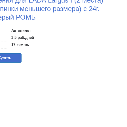
ния для LADA Largus I (2 места)
спинки меньшего размера) с 24г.
серый РОМБ
Автопилот
3-5 раб.дней
17 компл.
упить