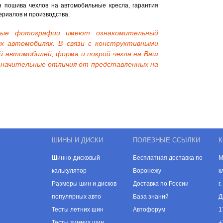
 пошива чехлов на автомобильные кресла, гарантия
ериалов и производства.
нные фотографии имеют ознакомительный
х автомобилях. В связи с конструктивными
й автомобилей, форма и покрой чехла на Ваш
начительные отличия от представленных на
ШИНЫ И ДИСКИ
ПОЛЕЗНЫЕ ССЫЛКИ
К
Шинно-дисковый
Бесплатная доставка по
М
калькулятор
Воронежу
к
Размеры шин и дисков
Доставка по России
г
популярных авто
База знаний
Д
Тесты летних шин
Автофорум
1
Тесты зимних шин
+