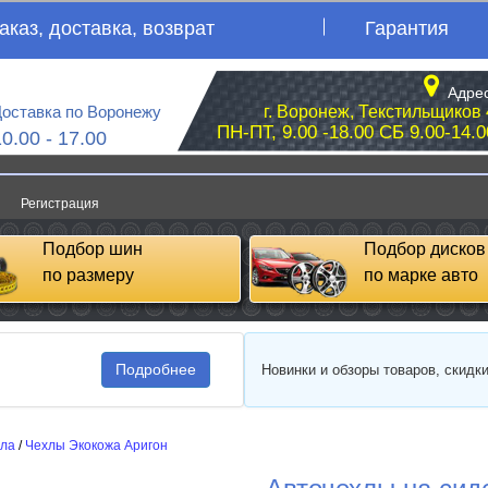
аказ, доставка, возврат
Гарантия
Адрес
оставка по Воронежу
г. Воронеж, Текстильщиков 
ПН-ПТ, 9.00 -18.00 СБ 9.00-14.0
10.00 - 17.00
Регистрация
Подбор шин
Подбор дисков
по размеру
по марке авто
Подробнее
Новинки и обзоры товаров, скидк
сла
/
Чехлы Экокожа Аригон