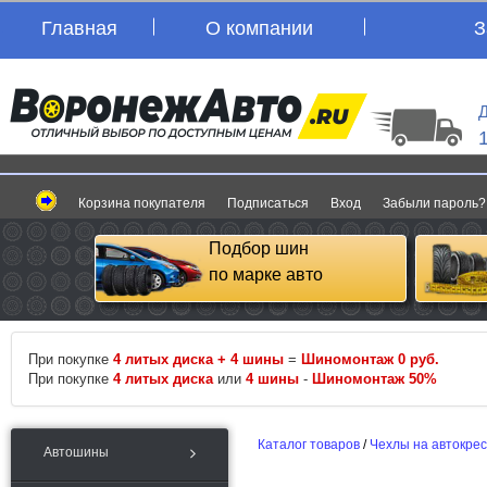
Главная
О компании
З
Д
Корзина покупателя
Подписаться
Вход
Забыли пароль?
Подбор шин
по марке авто
При покупке
4 литых диска + 4 шины
=
Шиномонтаж 0 руб.
При покупке
4 литых диска
или
4 шины
-
Шиномонтаж 50%
Каталог товаров
/
Чехлы на автокре
Автошины