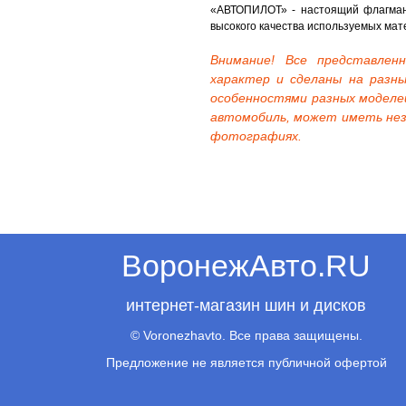
«АВТОПИЛОТ» - настоящий флагман
высокого качества используемых мат
Внимание! Все представле
характер и сделаны на разны
особенностями разных моделе
автомобиль, может иметь нез
фотографиях.
ВоронежАвто.RU
интернет-магазин шин и дисков
© Voronezhavto. Все права защищены.
Предложение не является публичной офертой