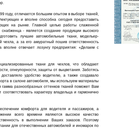
р.
99 году, отличается большим опытом в выборе тканей,
плектующих и вполне способна сегодня предоставить
ющих на рынке. Главной целью работы слаженной
 снабженца - является создание продукции высокого
одготовить лучшие автомобильные ткани, модельер-
й чехла, а за его аккуратный пошив ответственность
а вполне отвечает лозунгу предприятия: «Делаем с
циализированные ткани для чехлов, что обладают
ости, огнеупорности, защиты от выцветания. Заботясь
 доставляло удобство водителю, а также создавало
орта в салоне автомобиля, мы используем материалы
ая гамма разнообразных оттенков тканей поможет Вам
т соответствовать характеру владельца и гармонично
беспечении комфорта для водителя и пассажиров, а
жении всего времени являются высокое качество
ственность в выполнении Ваших заказов. Поэтому
пании для отечественных автомобилей и иномарок по