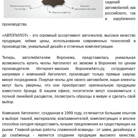
сидений
автомобилей, как
российского, так
и зарубежного
производства.
«АВТОПИЛОТ» - это огромный ассортимент авточехлов, высокое качество
продукции, гибкие цены, использование современных технологий в
производстве, уникальный дизайн и отличные комплектующие.
Теперь, автолюбителям Воронежа, представилась уникальная
возможность купить чехлы Автопилот из экокожи в Воронеже по ценам
производителя. Интернет-магазин ВоронежАвто.ру, сотрудничает
напрямую с компанией Автопилот, производит только прямые закупки
минуя посредников. Покупая чехлы для своего автомобиля, наши клиенты
могут быть уверены, что они приобретают оригинальную продукцию
известного брэнда. В нашем офисе, посетители могут ознакомиться с
полной линейкой расцветок, посмотреть образцы в живую и сделать свой
выбор.
Компания Автопилот, созданная в 1999 году, отличается большим опытом
в выборе тканей, материалов, кож/заменителей, комплектующих и вполне
способна сегодня предоставить лучшие предложения из существующих на
рынке. Главной целью работы слаженной команды - от швеи, дизайнера и
до снабженца - является создание продукции высокого качества.