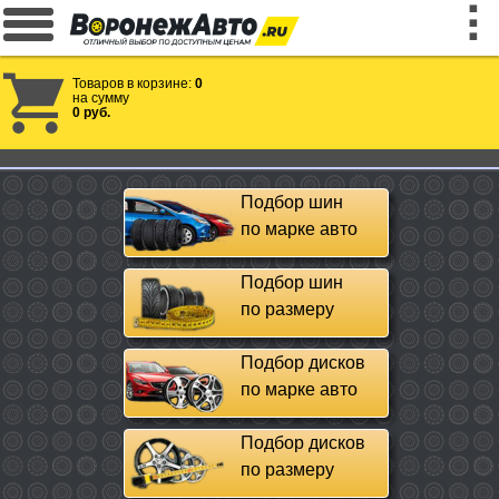
Товаров в корзине:
0
на сумму
0 руб.
Подбор шин
по марке авто
Подбор шин
по размеру
Подбор дисков
по марке авто
Подбор дисков
по размеру