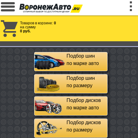
Товаров в корзине:
0
на сумму
0 руб.
Подбор шин
по марке авто
Подбор шин
по размеру
Подбор дисков
по марке авто
Подбор дисков
по размеру