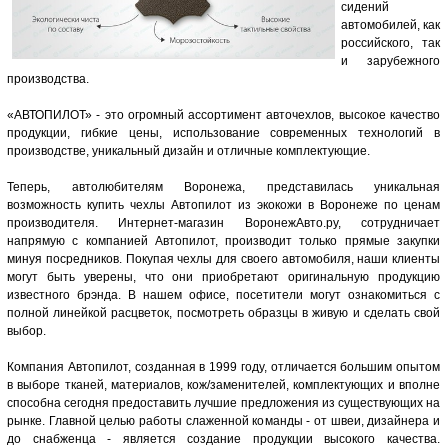
сидений
автомобилей, как
российского, так
и зарубежного
производства.
«АВТОПИЛОТ» - это огромный ассортимент авточехлов, высокое качество
продукции, гибкие цены, использование современных технологий в
производстве, уникальный дизайн и отличные комплектующие.
Теперь, автолюбителям Воронежа, представилась уникальная
возможность купить чехлы Автопилот из экокожи в Воронеже по ценам
производителя. Интернет-магазин ВоронежАвто.ру, сотрудничает
напрямую с компанией Автопилот, производит только прямые закупки
минуя посредников. Покупая чехлы для своего автомобиля, наши клиенты
могут быть уверены, что они приобретают оригинальную продукцию
известного брэнда. В нашем офисе, посетители могут ознакомиться с
полной линейкой расцветок, посмотреть образцы в живую и сделать свой
выбор.
Компания Автопилот, созданная в 1999 году, отличается большим опытом
в выборе тканей, материалов, кож/заменителей, комплектующих и вполне
способна сегодня предоставить лучшие предложения из существующих на
рынке. Главной целью работы слаженной команды - от швеи, дизайнера и
до снабженца - является создание продукции высокого качества.