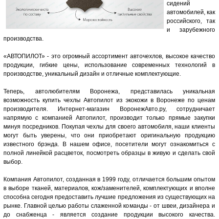
сидений
автомобилей, как
российского, так
и зарубежного
производства.
«АВТОПИЛОТ» - это огромный ассортимент авточехлов, высокое качество
продукции, гибкие цены, использование современных технологий в
производстве, уникальный дизайн и отличные комплектующие.
Теперь, автолюбителям Воронежа, представилась уникальная
возможность купить чехлы Автопилот из экокожи в Воронеже по ценам
производителя. Интернет-магазин ВоронежАвто.ру, сотрудничает
напрямую с компанией Автопилот, производит только прямые закупки
минуя посредников. Покупая чехлы для своего автомобиля, наши клиенты
могут быть уверены, что они приобретают оригинальную продукцию
известного брэнда. В нашем офисе, посетители могут ознакомиться с
полной линейкой расцветок, посмотреть образцы в живую и сделать свой
выбор.
Компания Автопилот, созданная в 1999 году, отличается большим опытом
в выборе тканей, материалов, кож/заменителей, комплектующих и вполне
способна сегодня предоставить лучшие предложения из существующих на
рынке. Главной целью работы слаженной команды - от швеи, дизайнера и
до снабженца - является создание продукции высокого качества.