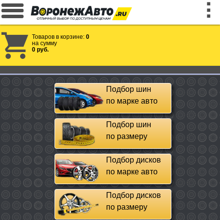
Товаров в корзине:
0
на сумму
0 руб.
Подбор шин
по марке авто
Подбор шин
по размеру
Подбор дисков
по марке авто
Подбор дисков
по размеру