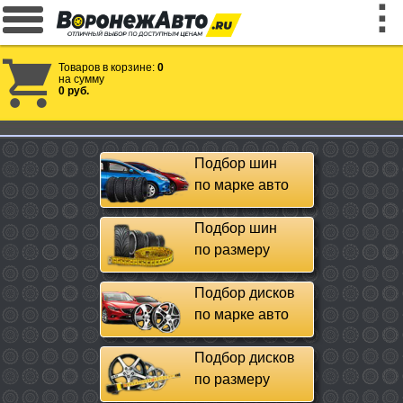
Товаров в корзине:
0
на сумму
0 руб.
Подбор шин
по марке авто
Подбор шин
по размеру
Подбор дисков
по марке авто
Подбор дисков
по размеру