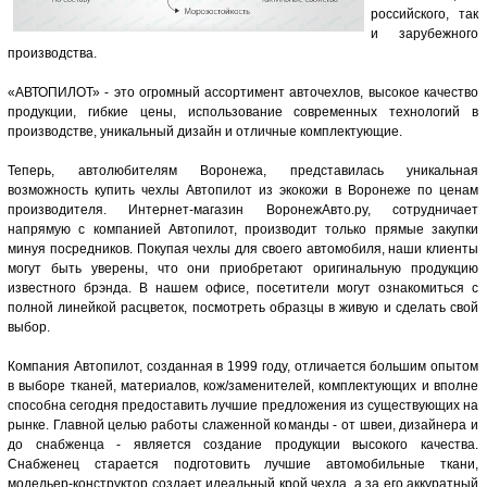
российского, так
и зарубежного
производства.
«АВТОПИЛОТ» - это огромный ассортимент авточехлов, высокое качество
продукции, гибкие цены, использование современных технологий в
производстве, уникальный дизайн и отличные комплектующие.
Теперь, автолюбителям Воронежа, представилась уникальная
возможность купить чехлы Автопилот из экокожи в Воронеже по ценам
производителя. Интернет-магазин ВоронежАвто.ру, сотрудничает
напрямую с компанией Автопилот, производит только прямые закупки
минуя посредников. Покупая чехлы для своего автомобиля, наши клиенты
могут быть уверены, что они приобретают оригинальную продукцию
известного брэнда. В нашем офисе, посетители могут ознакомиться с
полной линейкой расцветок, посмотреть образцы в живую и сделать свой
выбор.
Компания Автопилот, созданная в 1999 году, отличается большим опытом
в выборе тканей, материалов, кож/заменителей, комплектующих и вполне
способна сегодня предоставить лучшие предложения из существующих на
рынке. Главной целью работы слаженной команды - от швеи, дизайнера и
до снабженца - является создание продукции высокого качества.
Снабженец старается подготовить лучшие автомобильные ткани,
модельер-конструктор создает идеальный крой чехла, а за его аккуратный