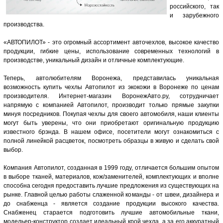
российского, так
и зарубежного
производства.
«АВТОПИЛОТ» - это огромный ассортимент авточехлов, высокое качество
продукции, гибкие цены, использование современных технологий в
производстве, уникальный дизайн и отличные комплектующие.
Теперь, автолюбителям Воронежа, представилась уникальная
возможность купить чехлы Автопилот из экокожи в Воронеже по ценам
производителя. Интернет-магазин ВоронежАвто.ру, сотрудничает
напрямую с компанией Автопилот, производит только прямые закупки
минуя посредников. Покупая чехлы для своего автомобиля, наши клиенты
могут быть уверены, что они приобретают оригинальную продукцию
известного брэнда. В нашем офисе, посетители могут ознакомиться с
полной линейкой расцветок, посмотреть образцы в живую и сделать свой
выбор.
Компания Автопилот, созданная в 1999 году, отличается большим опытом
в выборе тканей, материалов, кож/заменителей, комплектующих и вполне
способна сегодня предоставить лучшие предложения из существующих на
рынке. Главной целью работы слаженной команды - от швеи, дизайнера и
до снабженца - является создание продукции высокого качества.
Снабженец старается подготовить лучшие автомобильные ткани,
модельер-конструктор создает идеальный крой чехла, а за его аккуратный