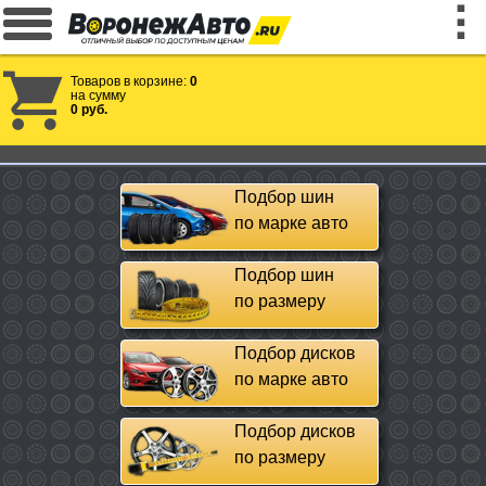
Товаров в корзине:
0
на сумму
0 руб.
Подбор шин
по марке авто
Подбор шин
по размеру
Подбор дисков
по марке авто
Подбор дисков
по размеру