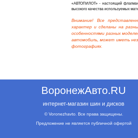
«АВТОПИЛОТ» - настоящий флагман
высокого качества используемых мат
Внимание! Все представле
характер и сделаны на разны
особенностями разных моделе
автомобиль, может иметь нез
фотографиях.
ВоронежАвто.RU
интернет-магазин шин и дисков
© Voronezhavto. Все права защищены.
Предложение не является публичной офертой