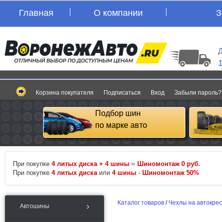
Главная
О компании
З
Д
Корзина покупателя
Подписаться
Вход
Забыли пароль?
Подбор шин
по марке авто
При покупке
4 литых диска + 4 шины
=
Шиномонтаж 0 руб.
При покупке
4 литых диска
или
4 шины
-
Шиномонтаж 50%
Каталог товаров
/
Чехлы на автокре
Автошины