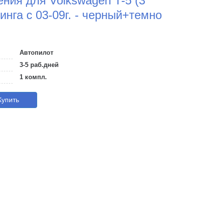
ния для Volkswagen T-5 (3
инга с 03-09г. - черный+темно
Автопилот
3-5 раб.дней
1 компл.
упить