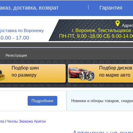
аказ, доставка, возврат
Гарантия
Адрес
оставка по Воронежу
г. Воронеж, Текстильщиков 
ПН-ПТ, 9.00 -18.00 СБ 9.00-14.0
10.00 - 17.00
Регистрация
Подбор шин
Подбор дисков
по размеру
по марке авто
Подробнее
Новинки и обзоры товаров, скидк
сла
/
Чехлы Экокожа Аригон