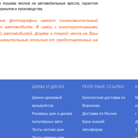
 пошива чехлов на автомобильные кресла, гарантия
ериалов и производства.
нные фотографии имеют ознакомительный
х автомобилях. В связи с конструктивными
й автомобилей, форма и покрой чехла на Ваш
начительные отличия от представленных на
ШИНЫ И ДИСКИ
ПОЛЕЗНЫЕ ССЫЛКИ
К
Шинно-дисковый
Бесплатная доставка по
М
калькулятор
Воронежу
к
Размеры шин и дисков
Доставка по России
г
популярных авто
База знаний
Д
Тесты летних шин
Автофорум
1
Тесты зимних шин
+