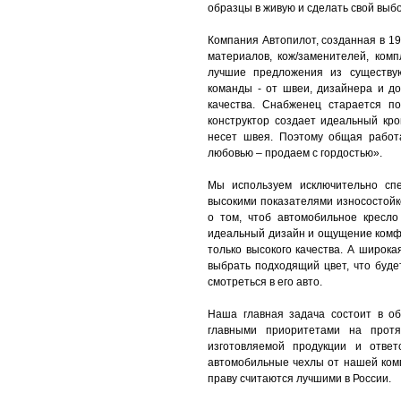
образцы в живую и сделать свой выбо
Компания Автопилот, созданная в 19
материалов, кож/заменителей, ком
лучшие предложения из существу
команды - от швеи, дизайнера и до
качества. Снабженец старается п
конструктор создает идеальный кро
несет швея. Поэтому общая работ
любовью – продаем с гордостью».
Мы используем исключительно спе
высокими показателями износостойк
о том, чтоб автомобильное кресло
идеальный дизайн и ощущение комф
только высокого качества. А широк
выбрать подходящий цвет, что буде
смотреться в его авто.
Наша главная задача состоит в о
главными приоритетами на протя
изготовляемой продукции и ответ
автомобильные чехлы от нашей ком
праву считаются лучшими в России.