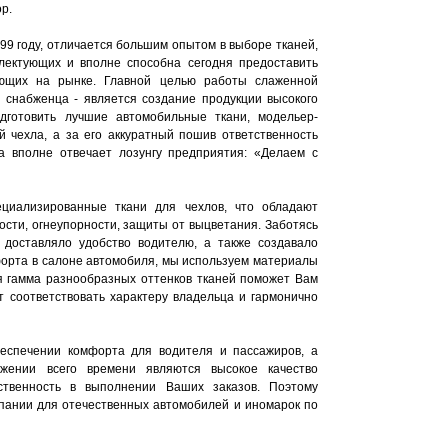
р.
99 году, отличается большим опытом в выборе тканей,
плектующих и вполне способна сегодня предоставить
ющих на рынке. Главной целью работы слаженной
 снабженца - является создание продукции высокого
одготовить лучшие автомобильные ткани, модельер-
й чехла, а за его аккуратный пошив ответственность
а вполне отвечает лозунгу предприятия: «Делаем с
циализированные ткани для чехлов, что обладают
ости, огнеупорности, защиты от выцветания. Заботясь
 доставляло удобство водителю, а также создавало
орта в салоне автомобиля, мы используем материалы
ая гамма разнообразных оттенков тканей поможет Вам
т соответствовать характеру владельца и гармонично
беспечении комфорта для водителя и пассажиров, а
жении всего времени являются высокое качество
ственность в выполнении Ваших заказов. Поэтому
пании для отечественных автомобилей и иномарок по