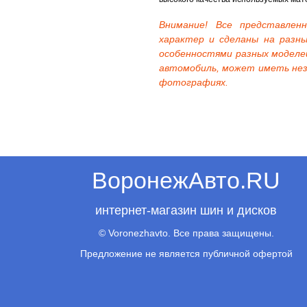
Внимание! Все представле
характер и сделаны на разны
особенностями разных моделе
автомобиль, может иметь нез
фотографиях.
ВоронежАвто.RU
интернет-магазин шин и дисков
© Voronezhavto. Все права защищены.
Предложение не является публичной офертой