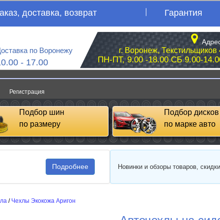
аказ, доставка, возврат
Гарантия
Адрес
оставка по Воронежу
г. Воронеж, Текстильщиков 
ПН-ПТ, 9.00 -18.00 СБ 9.00-14.0
10.00 - 17.00
Регистрация
Подбор шин
Подбор дисков
по размеру
по марке авто
Подробнее
Новинки и обзоры товаров, скидк
сла
/
Чехлы Экокожа Аригон