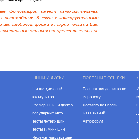
нные фотографии имеют ознакомительный
х автомобилях. В связи с конструктивными
й автомобилей, форма и покрой чехла на Ваш
начительные отличия от представленных на
ШИНЫ И ДИСКИ
ПОЛЕЗНЫЕ ССЫЛКИ
К
Шинно-дисковый
Бесплатная доставка по
М
калькулятор
Воронежу
к
Размеры шин и дисков
Доставка по России
г
популярных авто
База знаний
Д
Тесты летних шин
Автофорум
1
Тесты зимних шин
+
Индексы нагрузки шин
В