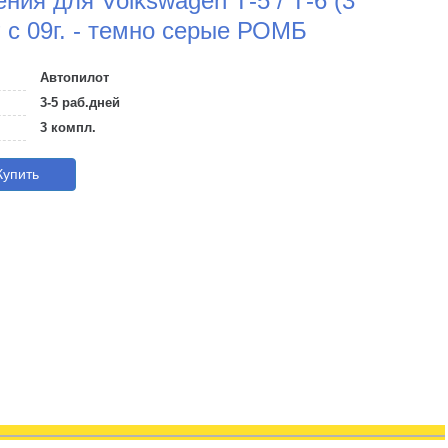
ния для Volkswagen Т-5 / Т-6 (3
 с 09г. - темно серые РОМБ
Автопилот
3-5 раб.дней
3 компл.
упить