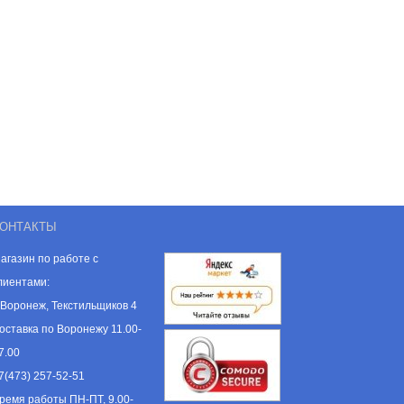
ОНТАКТЫ
агазин по работе с
лиентами:
. Воронеж, Текстильщиков 4
оставка по Воронежу 11.00-
7.00
7(473) 257-52-51
ремя работы ПН-ПТ, 9.00-