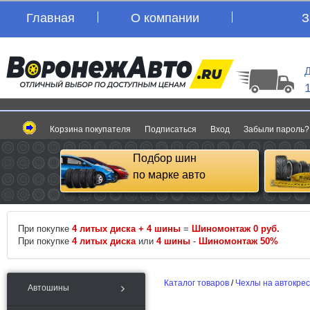
Главная
О компании
З
Д
Корзина покупателя
Подписаться
Вход
Забыли пароль?
Подбор шин
по марке авто
При покупке
4 литых диска + 4 шины
=
Шиномонтаж 0 руб.
При покупке
4 литых диска
или
4 шины
-
Шиномонтаж 50%
Каталог товаров
/
Чехлы на автокре
Автошины