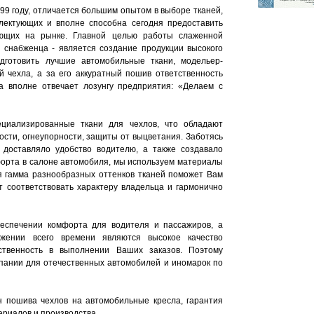
99 году, отличается большим опытом в выборе тканей,
плектующих и вполне способна сегодня предоставить
ющих на рынке. Главной целью работы слаженной
 снабженца - является создание продукции высокого
одготовить лучшие автомобильные ткани, модельер-
й чехла, а за его аккуратный пошив ответственность
а вполне отвечает лозунгу предприятия: «Делаем с
циализированные ткани для чехлов, что обладают
ости, огнеупорности, защиты от выцветания. Заботясь
 доставляло удобство водителю, а также создавало
орта в салоне автомобиля, мы используем материалы
ая гамма разнообразных оттенков тканей поможет Вам
т соответствовать характеру владельца и гармонично
беспечении комфорта для водителя и пассажиров, а
жении всего времени являются высокое качество
ственность в выполнении Ваших заказов. Поэтому
пании для отечественных автомобилей и иномарок по
 пошива чехлов на автомобильные кресла, гарантия
ериалов и производства.