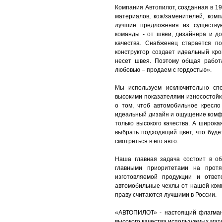
Компания Автопилот, созданная в 19
материалов, кож/заменителей, ком
лучшие предложения из существу
команды - от швеи, дизайнера и до
качества. Снабженец старается п
конструктор создает идеальный кро
несет швея. Поэтому общая работ
любовью – продаем с гордостью».
Мы используем исключительно спе
высокими показателями износостойк
о том, чтоб автомобильное кресло
идеальный дизайн и ощущение комф
только высокого качества. А широк
выбрать подходящий цвет, что буде
смотреться в его авто.
Наша главная задача состоит в о
главными приоритетами на протя
изготовляемой продукции и ответ
автомобильные чехлы от нашей ком
праву считаются лучшими в России.
«АВТОПИЛОТ» - настоящий флагман
высокого качества используемых мат