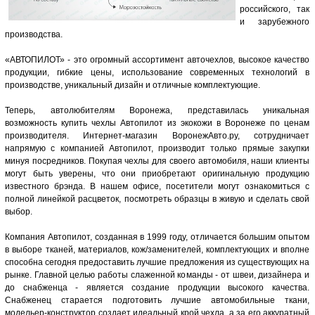
российского, так
и зарубежного
производства.
«АВТОПИЛОТ» - это огромный ассортимент авточехлов, высокое качество
продукции, гибкие цены, использование современных технологий в
производстве, уникальный дизайн и отличные комплектующие.
Теперь, автолюбителям Воронежа, представилась уникальная
возможность купить чехлы Автопилот из экокожи в Воронеже по ценам
производителя. Интернет-магазин ВоронежАвто.ру, сотрудничает
напрямую с компанией Автопилот, производит только прямые закупки
минуя посредников. Покупая чехлы для своего автомобиля, наши клиенты
могут быть уверены, что они приобретают оригинальную продукцию
известного брэнда. В нашем офисе, посетители могут ознакомиться с
полной линейкой расцветок, посмотреть образцы в живую и сделать свой
выбор.
Компания Автопилот, созданная в 1999 году, отличается большим опытом
в выборе тканей, материалов, кож/заменителей, комплектующих и вполне
способна сегодня предоставить лучшие предложения из существующих на
рынке. Главной целью работы слаженной команды - от швеи, дизайнера и
до снабженца - является создание продукции высокого качества.
Снабженец старается подготовить лучшие автомобильные ткани,
модельер-конструктор создает идеальный крой чехла, а за его аккуратный