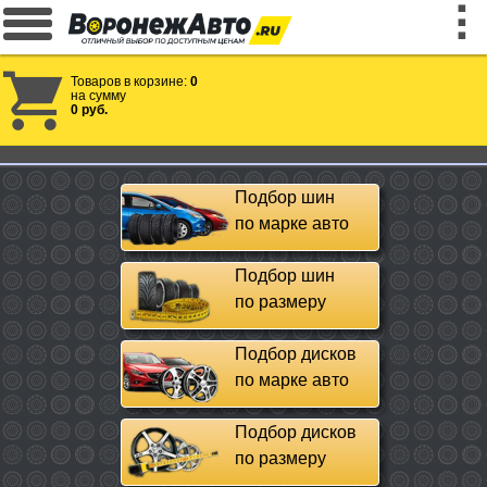
Товаров в корзине:
0
на сумму
0 руб.
Подбор шин
по марке авто
Подбор шин
по размеру
Подбор дисков
по марке авто
Подбор дисков
по размеру