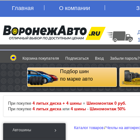
Главная
О компании
З
Д
Корзина покупателя
Подписаться
Вход
Забыли пароль?
Подбор шин
по марке авто
При покупке
4 литых диска + 4 шины
=
Шиномонтаж 0 руб.
При покупке
4 литых диска
или
4 шины
-
Шиномонтаж 50%
Каталог товаров
/
Чехлы на автокре
Автошины