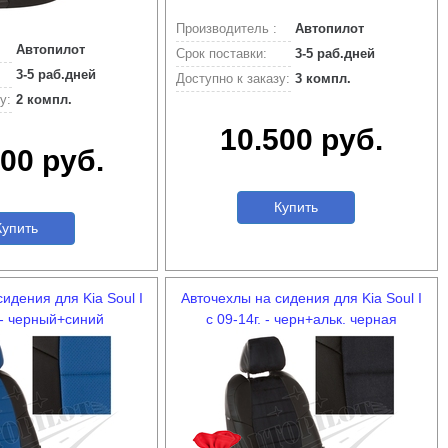
Производитель :
Автопилот
Автопилот
Срок поставки:
3-5 раб.дней
3-5 раб.дней
Доступно к заказу:
3 компл.
у:
2 компл.
10.500 руб.
00 руб.
Купить
упить
идения для Kia Soul I
Авточехлы на сидения для Kia Soul I
. - черный+синий
с 09-14г. - черн+альк. черная