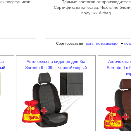
ок посредников
Прямые поставки от производителя
Сертификаты качества. Чехлы не блок
подушки Airbag.
Сортировать по
дате
по названию
по 
ia
Авточехлы на сидения для Kia
Авточехлы 
лый
Sorento II c 09г. - черный+серый
Sorento II c
ко