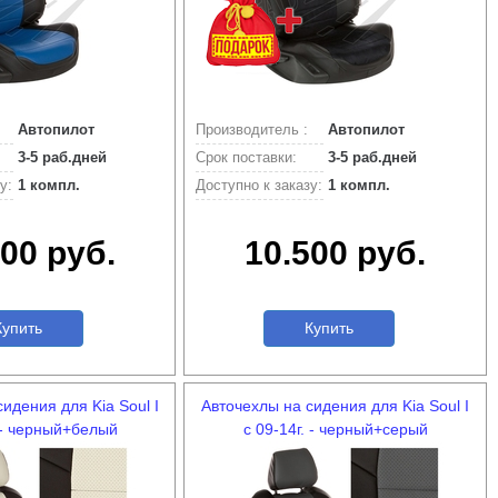
Автопилот
Производитель :
Автопилот
3-5 раб.дней
Срок поставки:
3-5 раб.дней
у:
1 компл.
Доступно к заказу:
1 компл.
00 руб.
10.500 руб.
упить
Купить
идения для Kia Soul I
Авточехлы на сидения для Kia Soul I
. - черный+белый
с 09-14г. - черный+серый