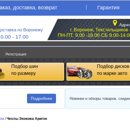
аказ, доставка, возврат
Гарантия
Адрес
оставка по Воронежу
г. Воронеж, Текстильщиков 
ПН-ПТ, 9.00 -18.00 СБ 9.00-14.0
10.00 - 17.00
Регистрация
Подбор шин
Подбор дисков
по размеру
по марке авто
Подробнее
Новинки и обзоры товаров, скидк
сла
/
Чехлы Экокожа Аригон