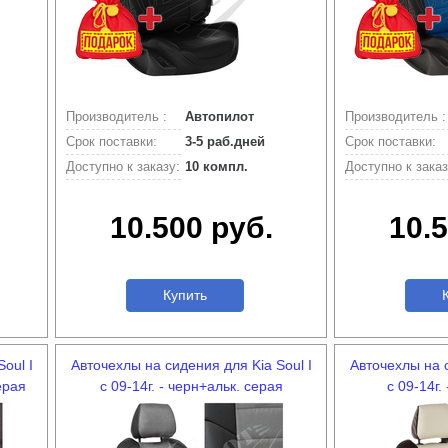
Производитель :
Автопилот
Производитель :
Срок поставки:
3-5 раб.дней
Срок поставки:
Доступно к заказу:
10 компл.
Доступно к заказ
10.500 руб.
10.5
Купить
К
oul I
Авточехлы на сидения для Kia Soul I
Авточехлы на с
ерая
с 09-14г. - черн+альк. серая
с 09-14г