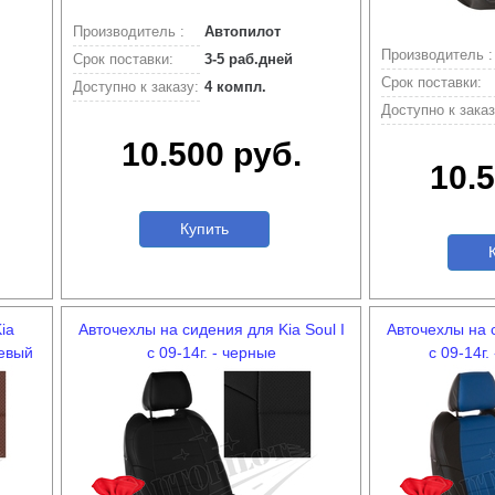
Производитель :
Автопилот
Производитель :
Срок поставки:
3-5 раб.дней
Срок поставки:
Доступно к заказу:
4 компл.
Доступно к заказ
10.500 руб.
10.5
Купить
К
ia
Авточехлы на сидения для Kia Soul I
Авточехлы на с
невый
с 09-14г. - черные
с 09-14г