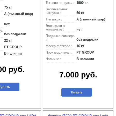
Тяговая нагрузка :
1900 кг
75 кг
Вертикальная
нагрузка :
50 кг
A (съемный шар)
Тип шара :
A (съемный шар)
нет
Электрика в
комплекте :
нет
ра
без подрезки
Подрезка бампера
:
без подрезки
22 кг
Масса фаркопа :
16 кг
PT GROUP
Производитель :
PT GROUP
В наличии
Наличие :
В наличии
00 руб.
7.000 руб.
упить
Купить
 PT GROUP для LADA
Фаркоп (ТСУ) PT GROUP для Lada