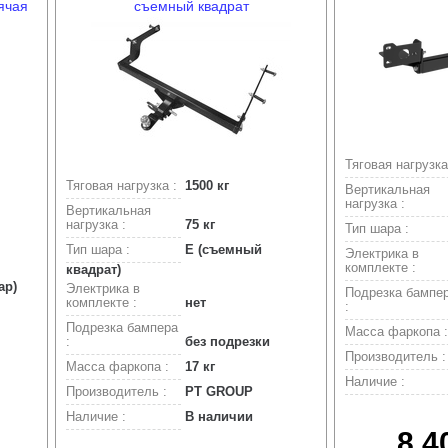
ячая
съемный квадрат
Тяговая нагрузка
Тяговая нагрузка :
1500 кг
Вертикальная
нагрузка :
Вертикальная
нагрузка :
75 кг
Тип шара :
Тип шара :
Е (съемный
Электрика в
комплекте :
квадрат)
ар)
Электрика в
Подрезка бампе
комплекте :
нет
:
Подрезка бампера
Масса фаркопа :
:
без подрезки
Производитель :
Масса фаркопа :
17 кг
Наличие :
Производитель :
PT GROUP
Наличие :
В наличии
8.4