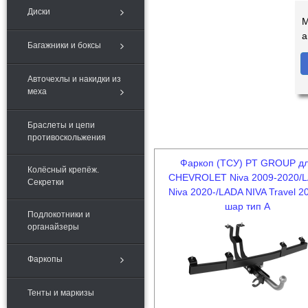
Диски
М
а
Багажники и боксы
Авточехлы и накидки из
меха
Браслеты и цепи
противоскольжения
Фаркоп (ТСУ) PT GROUP д
Колёсный крепёж.
CHEVROLET Niva 2009-2020/
Секретки
Niva 2020-/LADA NIVA Travel 20
шар тип А
Подлокотники и
органайзеры
Фаркопы
Тенты и маркизы