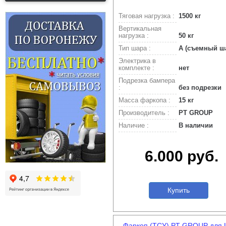
Тяговая нагрузка :
1500 кг
Вертикальная
нагрузка :
50 кг
Тип шара :
A (съемный ш
Электрика в
комплекте :
нет
Подрезка бампера
:
без подрезки
Масса фаркопа :
15 кг
Производитель :
PT GROUP
Наличие :
В наличии
6.000 руб.
Купить
Фаркоп (ТСУ) PT GROUP для 