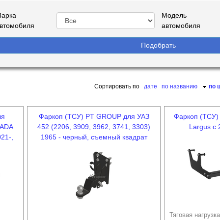
арка
Модель
втомобиля
автомобиля
Сортировать по
дате
по названию
по 
ля
Фаркоп (ТСУ) PT GROUP для УАЗ
Фаркоп (ТСУ)
LADA
452 (2206, 3909, 3962, 3741, 3303)
Largus c 
21-,
1965 - черный, съемный квадрат
Тяговая нагрузка