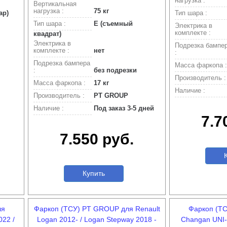
нагрузка :
Вертикальная
нагрузка :
75 кг
ар)
Тип шара :
Тип шара :
Е (съемный
Электрика в
комплекте :
квадрат)
Электрика в
Подрезка бампе
комплекте :
нет
:
Подрезка бампера
Масса фаркопа :
:
без подрезки
Производитель :
Масса фаркопа :
17 кг
Наличие :
Производитель :
PT GROUP
Наличие :
Под заказ 3-5 дней
7.7
7.550 руб.
К
Купить
ля
Фаркоп (ТСУ) PT GROUP для Renault
Фаркоп (Т
22 /
Logan 2012- / Logan Stepway 2018 -
Changan UNI-