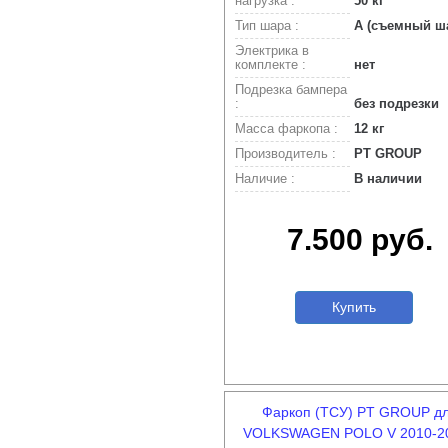
нагрузка :
50 кг
Тип шара :
A (съемный ш
Электрика в
комплекте :
нет
Подрезка бампера
:
без подрезки
Масса фаркопа :
12 кг
Производитель :
PT GROUP
Наличие :
В наличии
7.500 руб.
Купить
Фаркоп (ТСУ) PT GROUP д
VOLKSWAGEN POLO V 2010-20