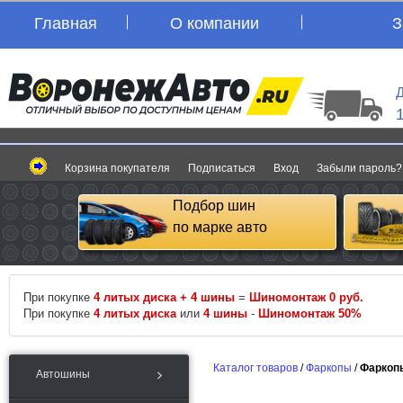
Главная
О компании
З
Д
Корзина покупателя
Подписаться
Вход
Забыли пароль?
Подбор шин
по марке авто
При покупке
4 литых диска + 4 шины
=
Шиномонтаж 0 руб.
При покупке
4 литых диска
или
4 шины
-
Шиномонтаж 50%
Каталог товаров
/
Фаркопы
/
Фаркоп
Автошины