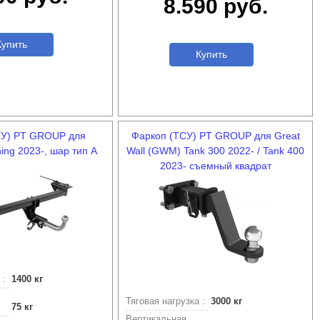
8.590 руб.
упить
Купить
СУ) PT GROUP для
Фаркоп (ТСУ) PT GROUP для Great
ng 2023-, шар тип А
Wall (GWM) Tank 300 2022- / Tank 400
2023- съемный квадрат
 :
1400 кг
Тяговая нагрузка :
3000 кг
75 кг
Вертикальная