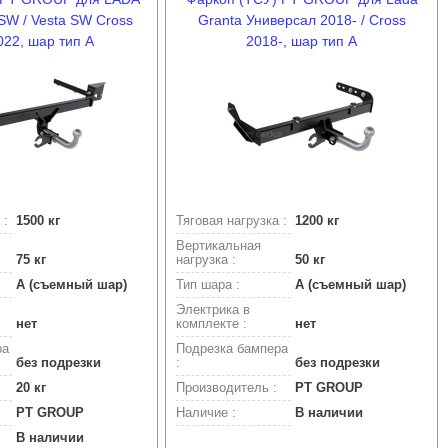
 SW / Vesta SW Cross
Granta Универсал 2018- / Cross
022, шар тип А
2018-, шар тип А
 :
1500 кг
Тяговая нагрузка :
1200 кг
Вертикальная
75 кг
нагрузка :
50 кг
A (съемный шар)
Тип шара :
A (съемный шар)
Электрика в
нет
комплекте :
нет
ра
Подрезка бампера
без подрезки
:
без подрезки
20 кг
Производитель :
PT GROUP
PT GROUP
Наличие :
В наличии
В наличии