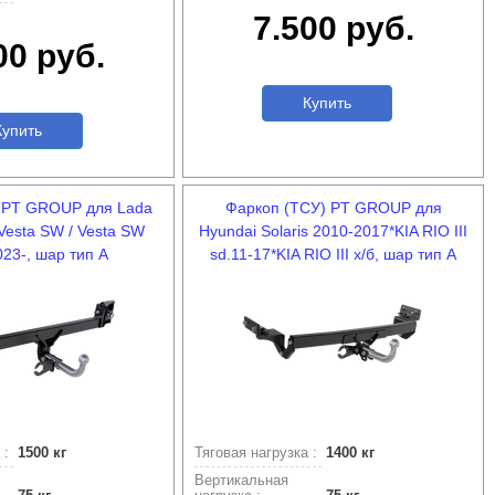
7.500 руб.
00 руб.
Купить
упить
 PT GROUP для Lada
Фаркоп (ТСУ) PT GROUP для
 Vesta SW / Vesta SW
Hyundai Solaris 2010-2017*KIA RIO III
023-, шар тип А
sd.11-17*KIA RIO III х/б, шар тип А
 :
1500 кг
Тяговая нагрузка :
1400 кг
Вертикальная