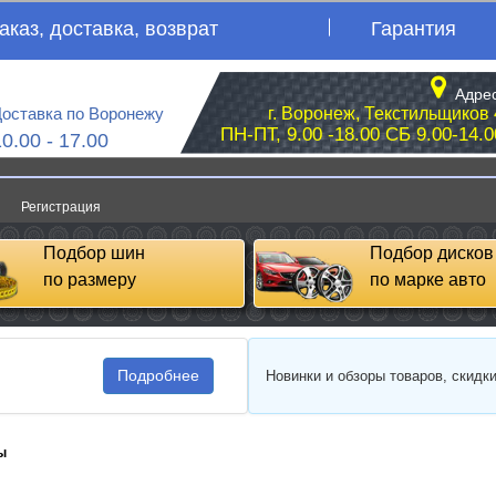
аказ, доставка, возврат
Гарантия
Адрес
оставка по Воронежу
г. Воронеж, Текстильщиков 
ПН-ПТ, 9.00 -18.00 СБ 9.00-14.0
10.00 - 17.00
Регистрация
Подбор шин
Подбор дисков
по размеру
по марке авто
Подробнее
Новинки и обзоры товаров, скидк
ы