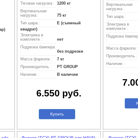
Тяговая нагрузка :
1200 кг
Вертикальная
нагрузка :
Вертикальная
нагрузка :
75 кг
Тип шара :
Тип шара :
Е (съемный
Электрика в
комплекте :
квадрат)
ар)
Электрика в
Подрезка бампе
комплекте :
нет
:
Подрезка бампера
Масса фаркопа :
:
без подрезки
Производитель :
Масса фаркопа :
7 кг
Наличие :
Производитель :
PT GROUP
Наличие :
В наличии
7.0
6.550 руб.
К
Купить
Lada
Фаркоп (ТСУ) PT GROUP для HAVAL
Фаркоп (ТСУ)