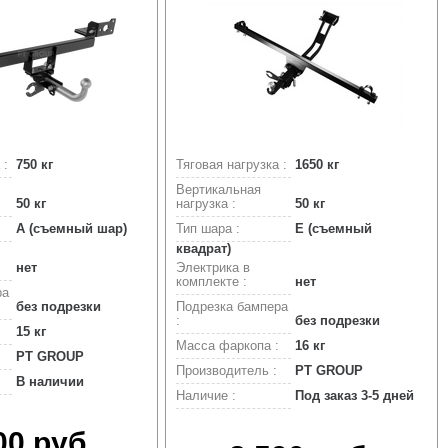
 :
750 кг
Тяговая нагрузка :
1650 кг
Вертикальная
50 кг
нагрузка :
50 кг
A (съемный шар)
Тип шара :
Е (съемный
квадрат)
нет
Электрика в
комплекте :
нет
ра
без подрезки
Подрезка бампера
:
без подрезки
15 кг
Масса фаркопа :
16 кг
PT GROUP
Производитель :
PT GROUP
В наличии
Наличие :
Под заказ 3-5 дней
00 руб.