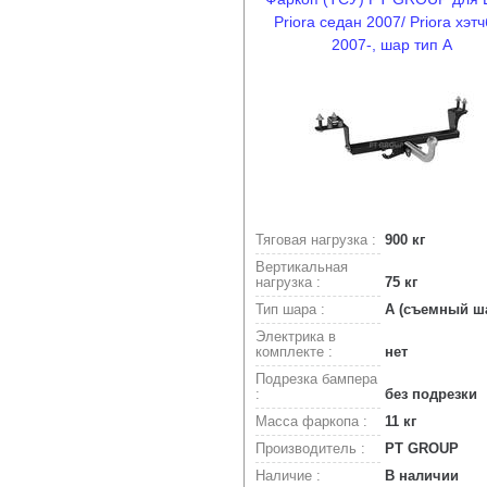
Priora седан 2007/ Priora хэт
2007-, шар тип А
Тяговая нагрузка :
900 кг
Вертикальная
нагрузка :
75 кг
Тип шара :
A (съемный ш
Электрика в
комплекте :
нет
Подрезка бампера
:
без подрезки
Масса фаркопа :
11 кг
Производитель :
PT GROUP
Наличие :
В наличии