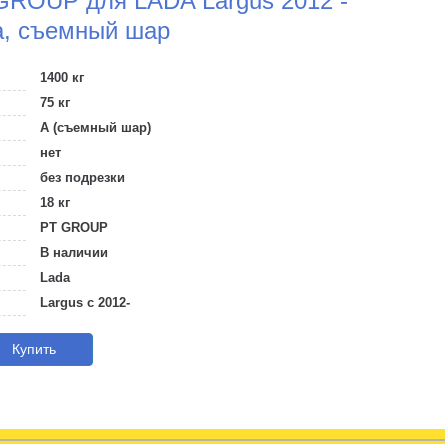
GROUP для LADA Largus 2012 -
а, съемный шар
1400 кг
75 кг
A (съемный шар)
нет
без подрезки
18 кг
PT GROUP
В наличии
Lada
Largus с 2012-
Купить