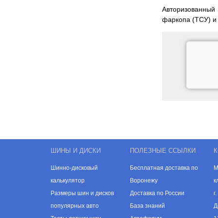
Авторизованный
фаркопа (ТСУ) и
ШИНЫ И ДИСКИ
ПОЛЕЗНЫЕ ССЫЛКИ
К
Шинно-дисковый
Бесплатная доставка по
М
калькулятор
Воронежу
к
Размеры шин и дисков
Доставка по России
г
популярных авто
База знаний
Д