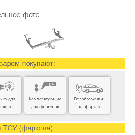
ельное фото
варом покупают:
ика для
Комплектующие
Велобагажники
копов
для фаркопов
на фаркоп
а ТСУ (фаркопа)