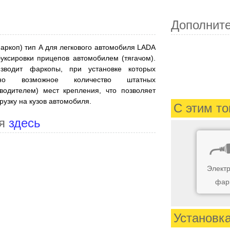
Дополнит
фаркоп) тип А для легкового автомобиля LADA
ксировки прицепов автомобилем (тягачом).
водит фаркопы, при установке которых
льно возможное количество штатных
водителем) мест крепления, что позволяет
узку на кузов автомобиля.
С этим то
ия
здесь
Электр
фар
Установк