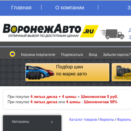
Главная
О компании
З
Д
Корзина покупателя
Подписаться
Вход
Забыли пароль?
Подбор шин
по марке авто
При покупке
4 литых диска + 4 шины
=
Шиномонтаж 0 руб.
При покупке
4 литых диска
или
4 шины
-
Шиномонтаж 50%
Каталог товаров
/
Фаркопы
/
Фаркоп
Автошины