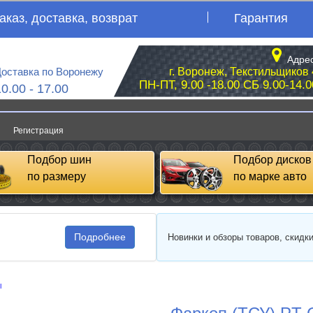
аказ, доставка, возврат
Гарантия
Адрес
оставка по Воронежу
г. Воронеж, Текстильщиков 
ПН-ПТ, 9.00 -18.00 СБ 9.00-14.0
10.00 - 17.00
Регистрация
Подбор шин
Подбор дисков
по размеру
по марке авто
Подробнее
Новинки и обзоры товаров, скидк
ы