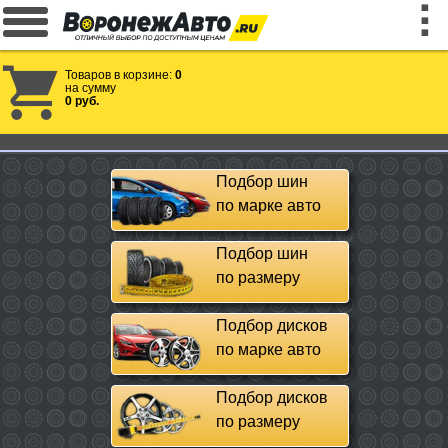
Товаров в корзине:
0
на сумму
0 руб.
Подбор шин
по марке авто
Подбор шин
по размеру
Подбор дисков
по марке авто
Подбор дисков
по размеру