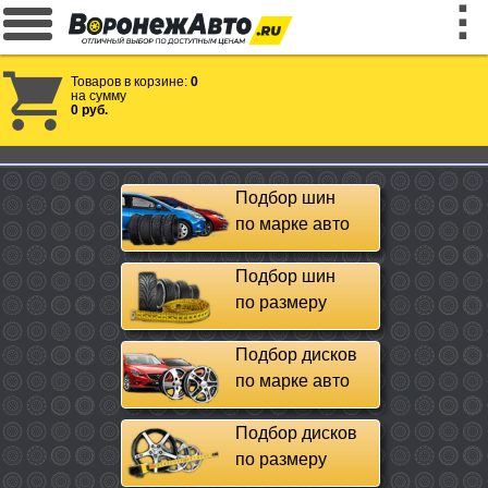
Товаров в корзине:
0
на сумму
0 руб.
Подбор шин
по марке авто
Подбор шин
по размеру
Подбор дисков
по марке авто
Подбор дисков
по размеру