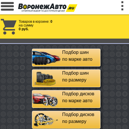
Товаров в корзине:
0
на сумму
0 руб.
Подбор шин
по марке авто
Подбор шин
по размеру
Подбор дисков
по марке авто
Подбор дисков
по размеру