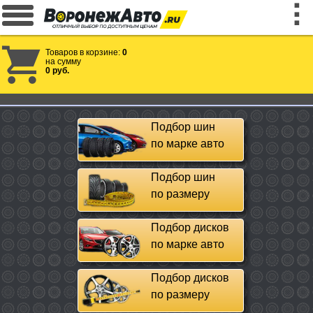
Товаров в корзине:
0
на сумму
0 руб.
Подбор шин
по марке авто
Подбор шин
по размеру
Подбор дисков
по марке авто
Подбор дисков
по размеру