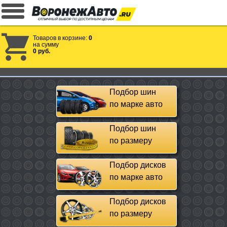
Товаров в корзине:
0
на сумму
0 руб.
Подбор шин
по марке авто
Подбор шин
по размеру
Подбор дисков
по марке авто
Подбор дисков
по размеру