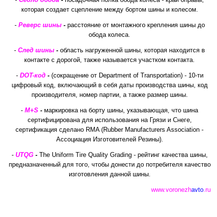
которая создает сцепление между бортом шины и колесом.
-
Реверс шины
-
расстояние от монтажного крепления шины до
обода колеса.
-
След шины
-
область нагруженной шины, которая находится в
контакте с дорогой, также называется участком контакта.
-
DOT-код
-
(сокращение от Department of Transportation) - 10-ти
цифровый код, включающий в себя даты производства шины, код
производителя, номер партии, а также размер шины.
-
M+S
-
маркировка на борту шины, указывающая, что шина
сертифицирована для использования на Грязи и Снеге,
сертификация сделано RMA (Rubber Manufacturers Association -
Ассоциация Изготовителей Резины).
-
UTQG
-
The Uniform Tire Quality Grading - рейтинг качества шины,
предназначенный для того, чтобы донести до потребителя качество
изготовления данной шины.
www.voronezh
avto
.ru