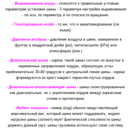
-
Выравнивание шины
-
относится к правильным угловым
параметрам установки шины - 3 параметра настройки выравнивания
- по оси, по периметру и по плоскости вращения.
-
Глиссирование колёс
-
то же, что и
аквапланирование
(см.
выше).
-
Давление воздуха
-
давление воздуха в шине, измеренное в
фунтах в квадратный дюйм (psi), килопаскалях (kPa) или
атмосферах (атм.)
-
Диагональная шина
-
каркас такой шины состоит из вынутых в
переменных направлениях кордах, образующих углы
приблизительно 30-40 градусов к центральной линии шины - каркас
формируются из крест-накрест перехлёстнутых кордов.
-
Диагонально-опоясывающая шина
-
шины сконструированные
как диагональные, но с укреплением кордов между каркасным
слоем и протектором.
-
Индекс нагрузки
-
номер (код) обычно представляющий
максимальный вес, который шина может поддержать, индекс
нагрузки шины соответствует фактической способности шины
держать данный груз; шины грузовика используют свою систему