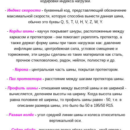
кодировки индекса нагрузки.
-
Индекс скорости
-
буквенный код, представляющий обозначение
максимальной скорости, которую способна вынести данная шина,
обычно это буквы Q, S, T, U, H, V, Z, W, Y.
-
Корды шины
-
каучук покрывает шнуры, расположенные между
каркасом и протектором - они помогают укреплять протектор, а
также держат форму шины при таких нагрузках как: давление
инфляции шины, центробежная сила, угловое смещение и
торможение, эти шнуры сделаны из таких материалов как сталь,
прочное стекловолокно, радон, нейлон, полиэстер и др.
-
Корона
-
центральная часть шины, покрытая протектором.
-
Паз протектора
-
расстояние между шагами протектора шины.
-
Профиль шины
-
отношения между высотой шины и ее шириной -
вычисляется, делением высоты на ширину. Когда высота шины
равна половине её ширины, то профиль шины равен - 50, т.е. в
описании размера шины, это было бы 50 в 195/50 R15.
-
Развал колёс
-
угол средней линии шины и колеса относительно
вертикальной оси.
-
Седло обода
-
посадочная полка обода колёса - край оправы,