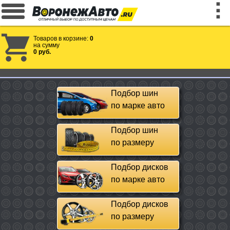
Товаров в корзине:
0
на сумму
0 руб.
Подбор шин
по марке авто
Подбор шин
по размеру
Подбор дисков
по марке авто
Подбор дисков
по размеру