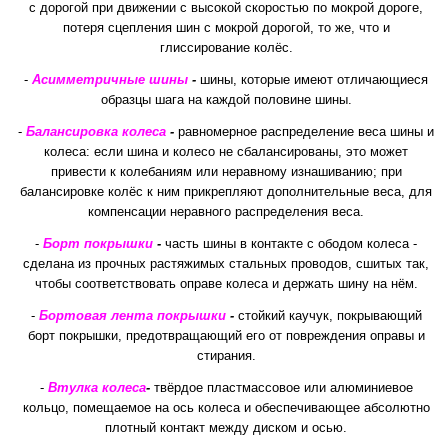
с дорогой при движении с высокой скоростью по мокрой дороге,
потеря сцепления шин с мокрой дорогой, то же, что и
глиссирование колёс.
-
Асимметричные шины
-
шины, которые имеют отличающиеся
образцы шага на каждой половине шины.
-
Балансировка колеса
-
равномерное распределение веса шины и
колеса: если шина и колесо не сбалансированы, это может
привести к колебаниям или неравному изнашиванию; при
балансировке колёс к ним прикрепляют дополнительные веса, для
компенсации неравного распределения веса.
-
Борт покрышки
-
часть шины в контакте с ободом колеса -
сделана из прочных растяжимых стальных проводов, сшитых так,
чтобы соответствовать оправе колеса и держать шину на нём.
-
Бортовая лента покрышки
-
стойкий каучук, покрывающий
борт покрышки, предотвращающий его от повреждения оправы и
стирания.
-
Втулка колеса
-
твёрдое пластмассовое или алюминиевое
кольцо, помещаемое на ось колеса и обеспечивающее абсолютно
плотный контакт между диском и осью.