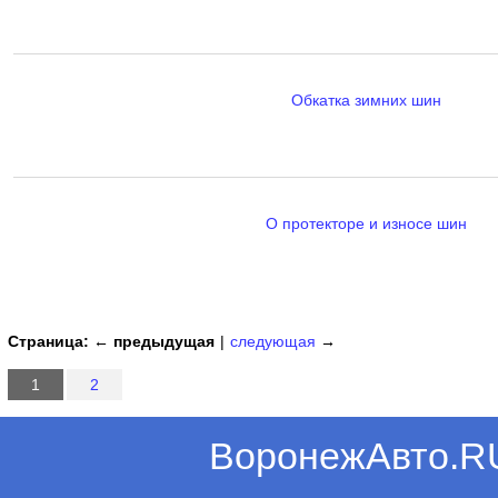
Обкатка зимних шин
О протекторе и износе шин
Страница:
← предыдущая
|
следующая
→
1
2
ВоронежАвто.R