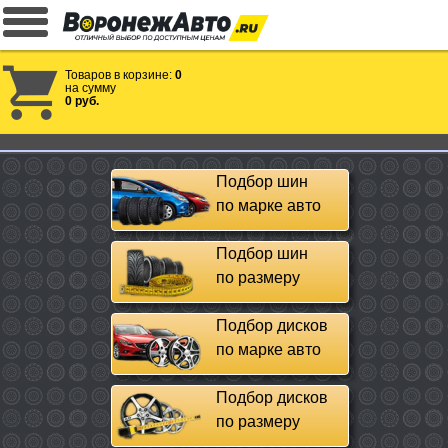
Товаров в корзине:
0
на сумму
0 руб.
Подбор шин
по марке авто
Подбор шин
по размеру
Подбор дисков
по марке авто
Подбор дисков
по размеру