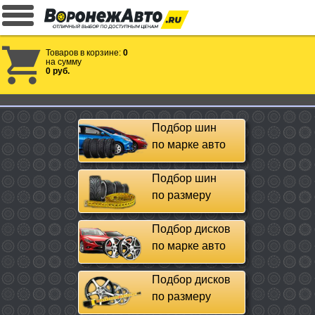
Товаров в корзине:
0
на сумму
0 руб.
Подбор шин
по марке авто
Подбор шин
по размеру
Подбор дисков
по марке авто
Подбор дисков
по размеру