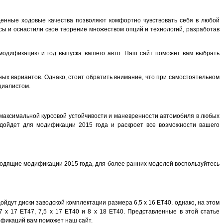
йденные ходовые качества позволяют комфортно чувствовать себя в любой
нсы и оснастили свое творение множеством опций и технологий, разработав
 модификацию и год выпуска вашего авто. Наш сайт поможет вам выбрать
ных вариантов. Однако, стоит обратить внимание, что при самостоятельном
циалистом.
максимальной курсовой устойчивости и маневренности автомобиля в любых
одойдет для модификации 2015 года и раскроет все возможности вашего
ходящие модификации 2015 года, для более ранних моделей воспользуйтесь
дут диски заводской комплектации размера 6,5 x 16 ET40, однако, на этом
 x 17 ET47, 7,5 x 17 ET40 и 8 x 18 ET40. Представленные в этой статье
ификаций вам поможет наш сайт.