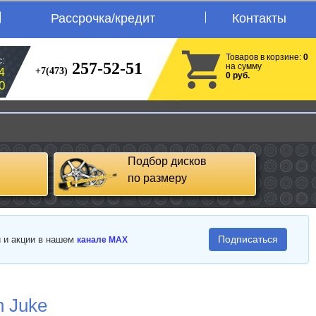
Рассрочка/кредит
Контакты
Товаров в корзине:
0
:
257-52-51
на сумму
+7(473)
4
0 руб.
0
Подбор дисков
по размеру
Подписаться
и и акции в нашем
канале MAX
n Juke