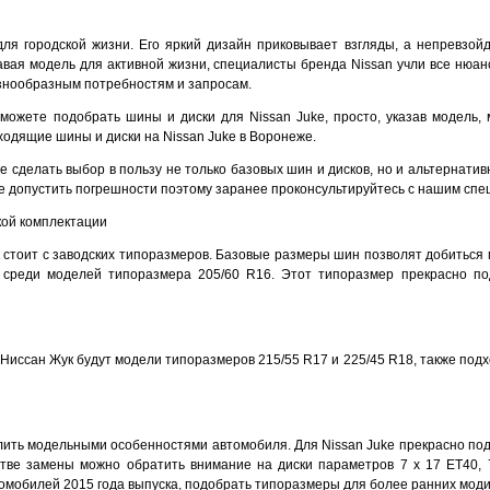
 для городской жизни. Его яркий дизайн приковывает взгляды, а непревзо
давая модель для активной жизни, специалисты бренда Nissan учли все нюа
нообразным потребностям и запросам.
можете подобрать шины и диски для Nissan Juke, просто, указав модель,
ходящие шины и диски на Nissan Juke в Воронеже.
 сделать выбор в пользу не только базовых шин и дисков, но и альтернатив
е допустить погрешности поэтому заранее проконсультируйтесь с нашим спе
кой комплектации
стоит с заводских типоразмеров. Базовые размеры шин позволят добиться 
ь среди моделей типоразмера 205/60 R16. Этот типоразмер прекрасно п
Ниссан Жук будут модели типоразмеров 215/55 R17 и 225/45 R18, также под
ить модельными особенностями автомобиля. Для Nissan Juke прекрасно подой
стве замены можно обратить внимание на диски параметров 7 x 17 ET40, 7
омобилей 2015 года выпуска, подобрать типоразмеры для более ранних мод