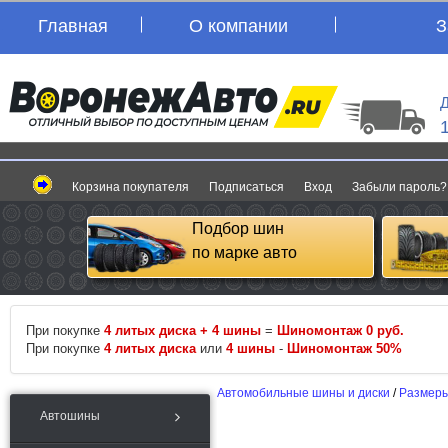
Главная
О компании
З
Д
Корзина покупателя
Подписаться
Вход
Забыли пароль?
Подбор шин
по марке авто
При покупке
4 литых диска + 4 шины
=
Шиномонтаж 0 руб.
При покупке
4 литых диска
или
4 шины
-
Шиномонтаж 50%
Автомобильные шины и диски
/
Размеры
Автошины