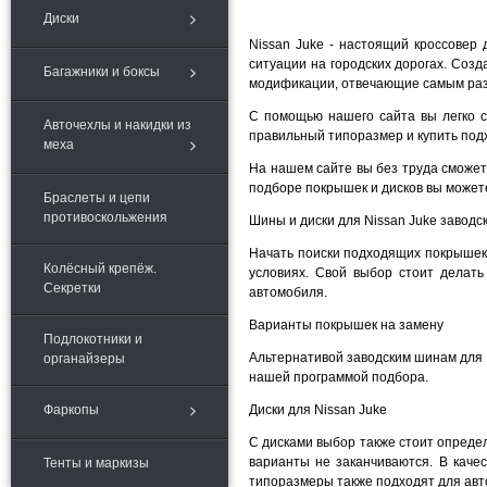
Диски
Nissan Juke - настоящий кроссовер
ситуации на городских дорогах. Соз
Багажники и боксы
модификации, отвечающие самым раз
С помощью нашего сайта вы легко с
Авточехлы и накидки из
правильный типоразмер и купить под
меха
На нашем сайте вы без труда сможете
подборе покрышек и дисков вы может
Браслеты и цепи
противоскольжения
Шины и диски для Nissan Juke заводс
Начать поиски подходящих покрышек 
Колёсный крепёж.
условиях. Свой выбор стоит делат
Секретки
автомобиля.
Варианты покрышек на замену
Подлокотники и
Альтернативой заводским шинам для 
органайзеры
нашей программой подбора.
Фаркопы
Диски для Nissan Juke
С дисками выбор также стоит определ
варианты не заканчиваются. В каче
Тенты и маркизы
типоразмеры также подходят для авт