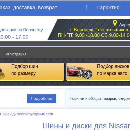
аказ, доставка, возврат
Гарантия
Адрес
оставка по Воронежу
г. Воронеж, Текстильщиков 
ПН-ПТ, 9.00 -18.00 СБ 9.00-14.0
10.00 - 17.00
Регистрация
Подбор шин
Подбор дисков
по размеру
по марке авто
Подробнее
Новинки и обзоры товаров, скидк
 шин и дисков популярных авто
Шины и диски для Nissa