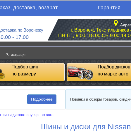
аказ, доставка, возврат
Гарантия
Адрес
оставка по Воронежу
г. Воронеж, Текстильщиков 
ПН-ПТ, 9.00 -18.00 СБ 9.00-14.0
10.00 - 17.00
Регистрация
Подбор шин
Подбор дисков
по размеру
по марке авто
Подробнее
Новинки и обзоры товаров, скидк
 шин и дисков популярных авто
Шины и диски для Nissan