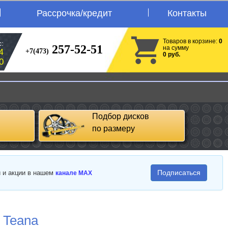
Рассрочка/кредит
Контакты
Товаров в корзине:
0
:
257-52-51
на сумму
+7(473)
4
0 руб.
0
Подбор дисков
по размеру
Подписаться
и и акции в нашем
канале MAX
 Teana