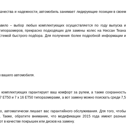
 качества и надежности, автомобиль занимает лидирующие позиции в своем
равило – выбор любых комплектующих осуществляется по году выпуска и
 типоразмеров, прекрасно подходящих для замены колес на Ниссан Теана
истемой быстрого подбора. Для получения более подробной информации и
 вашего автомобиля.
р комплектующих гарантирует ваш комфорт за рулем, а также сохранность
 ET50 и 7 x 16 ET50 типоразмерами, а вот замену можно поискать среди 7,5
о, автоматически лишает вас гарантийного обслуживания. Для того, чтобы
а. Также, обратите внимание, что модификации 2015 года имеют разные
т в качестве покрышек или дисков на замену.