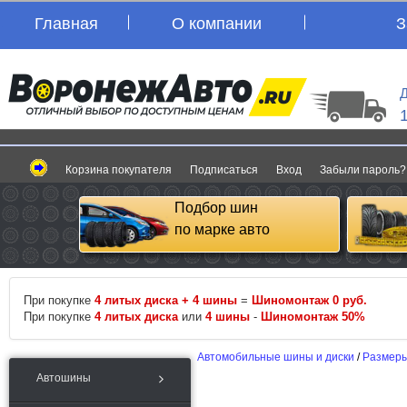
Главная
О компании
З
Д
Корзина покупателя
Подписаться
Вход
Забыли пароль?
Подбор шин
по марке авто
При покупке
4 литых диска + 4 шины
=
Шиномонтаж 0 руб.
При покупке
4 литых диска
или
4 шины
-
Шиномонтаж 50%
Автомобильные шины и диски
/
Размеры
Автошины