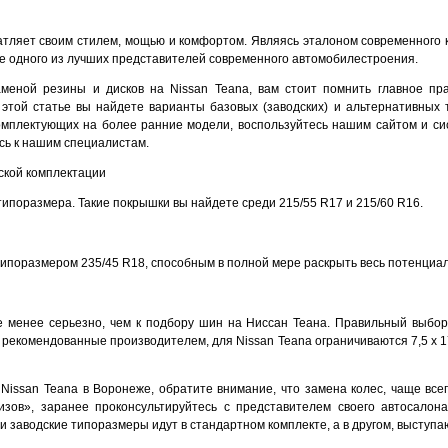
чатляет своим стилем, мощью и комфортом. Являясь эталоном современного
ие одного из лучших представителей современного автомобилестроения.
аменой резины и дисков на Nissan Teana, вам стоит помнить главное п
этой статье вы найдете варианты базовых (заводских) и альтернативных
омплектующих на более ранние модели, воспользуйтесь нашим сайтом и с
ь к нашим специалистам.
ской комплектации
типоразмера. Такие покрышки вы найдете среди 215/55 R17 и 215/60 R16.
поразмером 235/45 R18, способным в полной мере раскрыть весь потенциал
не менее серьезно, чем к подбору шин на Ниссан Теана. Правильный выбо
рекомендованные производителем, для Nissan Teana ограничиваются 7,5 x 17
Nissan Teana в Воронеже, обратите внимание, что замена колес, чаще всег
зов», заранее проконсультируйтесь с представителем своего автосалон
 заводские типоразмеры идут в стандартном комплекте, а в другом, выступаю