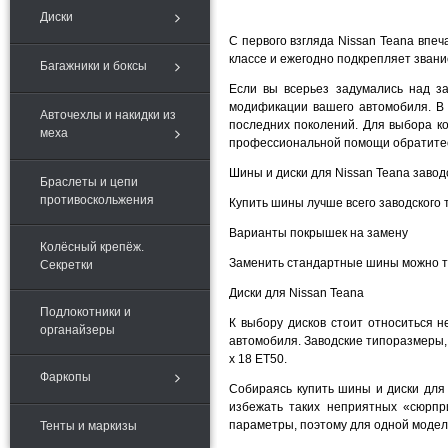
Диски
С первого взгляда Nissan Teana впе
классе и ежегодно подкрепляет зван
Багажники и боксы
Если вы всерьез задумались над з
модификации вашего автомобиля. В 
Авточехлы и накидки из
последних поколений. Для выбора к
меха
профессиональной помощи обратитес
Шины и диски для Nissan Teana завод
Браслеты и цепи
противоскольжения
Купить шины лучше всего заводского 
Варианты покрышек на замену
Колёсный крепёж.
Заменить стандартные шины можно ти
Секретки
Диски для Nissan Teana
Подлокотники и
К выбору дисков стоит относиться 
органайзеры
автомобиля. Заводские типоразмеры, 
x 18 ET50.
Фаркопы
Собираясь купить шины и диски для 
избежать таких неприятных «сюрпри
параметры, поэтому для одной модели
Тенты и маркизы