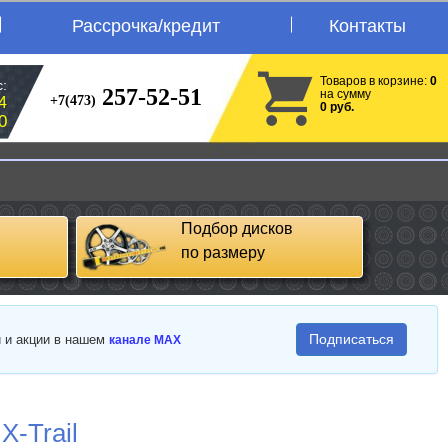
Рассрочка/кредит
Контакты
Товаров в корзине:
0
:
257-52-51
на сумму
+7(473)
4
0 руб.
0
Подбор дисков
по размеру
Подписаться
и и акции в нашем
канале MAX
X-Trail