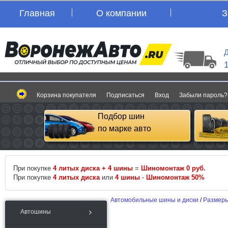
Главная
О компании
З
Д
Корзина покупателя
Подписаться
Вход
Забыли пароль?
Подбор шин
по марке авто
При покупке
4 литых диска + 4 шины
=
Шиномонтаж 0 руб.
При покупке
4 литых диска
или
4 шины
-
Шиномонтаж 50%
Автомобильные шины и диски
/
Размеры
Автошины