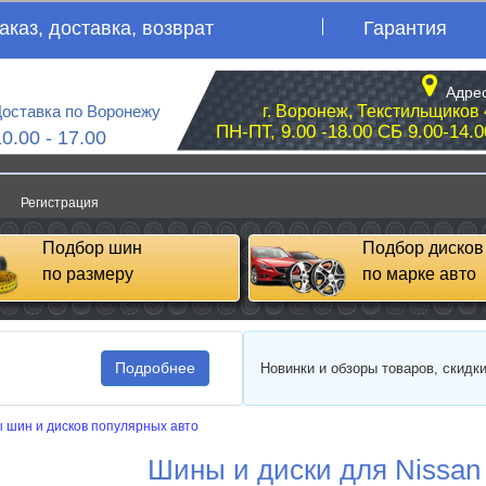
аказ, доставка, возврат
Гарантия
Адрес
оставка по Воронежу
г. Воронеж, Текстильщиков 
ПН-ПТ, 9.00 -18.00 СБ 9.00-14.0
10.00 - 17.00
Регистрация
Подбор шин
Подбор дисков
по размеру
по марке авто
Подробнее
Новинки и обзоры товаров, скидк
 шин и дисков популярных авто
Шины и диски для Nissan 