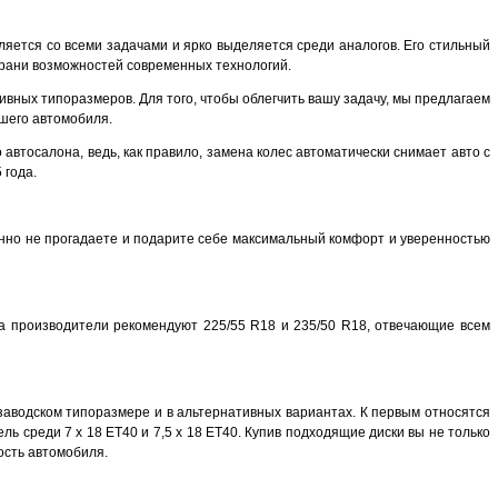
ляется со всеми задачами и ярко выделяется среди аналогов. Его стильный
грани возможностей современных технологий.
тивных типоразмеров. Для того, чтобы облегчить вашу задачу, мы предлагаем
ашего автомобиля.
 автосалона, ведь, как правило, замена колес автоматически снимает авто с
 года.
нно не прогадаете и подарите себе максимальный комфорт и уверенностью
а производители рекомендуют 225/55 R18 и 235/50 R18, отвечающие всем
заводском типоразмере и в альтернативных вариантах. К первым относятся
ль среди 7 x 18 ET40 и 7,5 x 18 ET40. Купив подходящие диски вы не только
ость автомобиля.