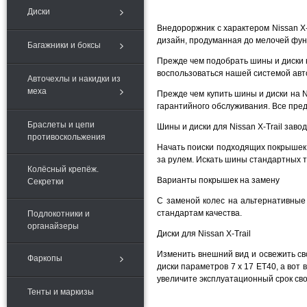
Диски
Внедороржник с характером Nissan X
дизайн, продуманная до мелочей фун
Багажники и боксы
Прежде чем подобрать шины и диски н
воспользоваться нашей системой авт
Авточехлы и накидки из
меха
Прежде чем купить шины и диски на N
гарантийного обслуживания. Все пред
Браслеты и цепи
Шины и диски для Nissan X-Trail заво
противоскольжения
Начать поиски подходящих покрышек 
за рулем. Искать шины стандартных т
Колёсный крепёж.
Варианты покрышек на замену
Секретки
С заменой колес на альтернативные
стандартам качества.
Подлокотники и
органайзеры
Диски для Nissan X-Trail
Изменить внешний вид и освежить св
Фаркопы
диски параметров 7 x 17 ET40, а вот
увеличите эксплуатационный срок сво
Тенты и маркизы