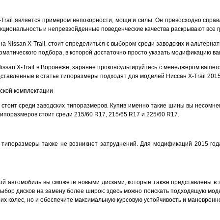
-Trail является примером непокорности, мощи и силы. Он превосходно справ
кциональность и непревзойденные поведенческие качества раскрывают все 
а Nissan X-Trail, стоит определиться с выбором среди заводских и альтерна
оматического подбора, в которой достаточно просто указать модификацию в
issan X-Trail в Воронеже, заранее проконсультируйтесь с менеджером вашего
ставленные в статье типоразмеры подходят для моделей Ниссан X-Trail 2015
дской комплектации
стоит среди заводских типоразмеров. Купив именно такие шины вы несомне
ипоразмеров стоит среди 215/60 R17, 215/65 R17 и 225/60 R17.
 типоразмеры также не возникнет затруднений. Для модификаций 2015 год
ой автомобиль вы сможете новыми дисками, которые также представлены в 
 выбор дисков на замену более широк: здесь можно поискать подходящую моде
их колес, но и обеспечите максимальную курсовую устойчивость и маневренн