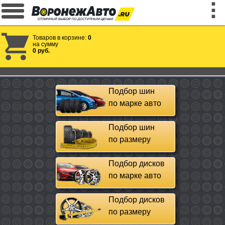
Товаров в корзине:
0
на сумму
0 руб.
Подбор шин
по марке авто
Подбор шин
по размеру
Подбор дисков
по марке авто
Подбор дисков
по размеру