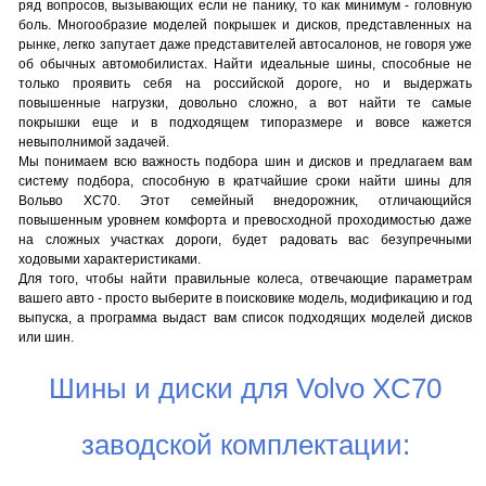
ряд вопросов, вызывающих если не панику, то как минимум - головную
боль. Многообразие моделей покрышек и дисков, представленных на
рынке, легко запутает даже представителей автосалонов, не говоря уже
об обычных автомобилистах. Найти идеальные шины, способные не
только проявить себя на российской дороге, но и выдержать
повышенные нагрузки, довольно сложно, а вот найти те самые
покрышки еще и в подходящем типоразмере и вовсе кажется
невыполнимой задачей.
Мы понимаем всю важность подбора шин и дисков и предлагаем вам
систему подбора, способную в кратчайшие сроки найти шины для
Вольво ХС70. Этот семейный внедорожник, отличающийся
повышенным уровнем комфорта и превосходной проходимостью даже
на сложных участках дороги, будет радовать вас безупречными
ходовыми характеристиками.
Для того, чтобы найти правильные колеса, отвечающие параметрам
вашего авто - просто выберите в поисковике модель, модификацию и год
выпуска, а программа выдаст вам список подходящих моделей дисков
или шин.
Шины и диски для Volvo XC70
заводской комплектации: