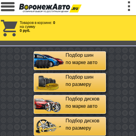
Товаров в корзине:
0
на сумму
0 руб.
Подбор шин
по марке авто
Подбор шин
по размеру
Подбор дисков
по марке авто
Подбор дисков
по размеру