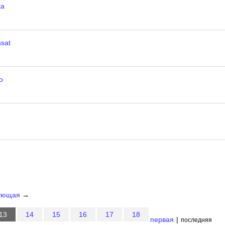
ta
sat
o
ующая
→
13
14
15
16
17
18
первая
|
последняя