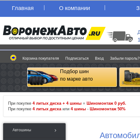
Главная
О компании
З
Д
Корзина покупателя
Подписаться
Вход
Забыли пароль?
Подбор шин
по марке авто
При покупке
4 литых диска + 4 шины
=
Шиномонтаж 0 руб.
При покупке
4 литых диска
или
4 шины
-
Шиномонтаж 50%
Автошины
Автомобил