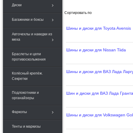
Диски
Сортировать по
Багажники и боксы
Шины и диски для Toyota Avensis
Авточехлы и накидки из
меха
Шины и диски для Nissan Tiida
Браслеты и цепи
противоскольжения
Шины и диски для ВАЗ Лада Ларг
Колёсный крепёж.
Секретки
Подлокотники и
Шин и диски для ВАЗ Лада Грант
органайзеры
Фаркопы
Шины и диски для Volkswagen Gol
Тенты и маркизы