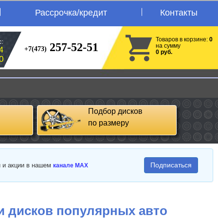
Рассрочка/кредит
Контакты
Товаров в корзине:
0
:
257-52-51
на сумму
+7(473)
4
0 руб.
0
Подбор дисков
по размеру
Подписаться
и и акции в нашем
канале MAX
и дисков популярных авто