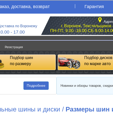
аказ, доставка, возврат
Гарантия
Адрес
оставка по Воронежу
г. Воронеж, Текстильщиков 
ПН-ПТ, 9.00 -18.00 СБ 9.00-14.0
10.00 - 17.00
Регистрация
Подбор шин
Подбор дисков
по размеру
по марке авто
Подробнее
Новинки и обзоры товаров, скидк
ьные шины и диски
/
Размеры шин 