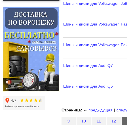
Шины и диски для Volkswagen Jet
Шины и диски для Volkswagen Pas
Шины и диски для Volkswagen Pol
Шины и диски для Audi Q7
Шины и диски для Audi Q5
Страница:
←
предыдущая
|
след
9
10
11
12