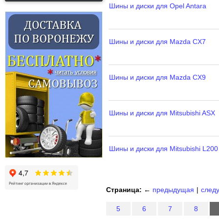
Шины и диски для Opel Antara
Шины и диски для Mazda CX7
Шины и диски для Mazda CX9
Шины и диски для Mitsubishi ASX
Шины и диски для Mitsubishi L200
Страница:
←
предыдущая
|
след
5
6
7
8