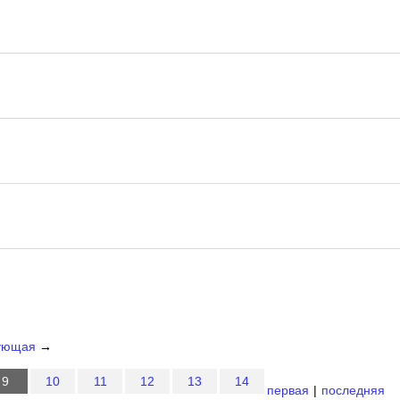
ующая
→
9
10
11
12
13
14
первая
|
последняя