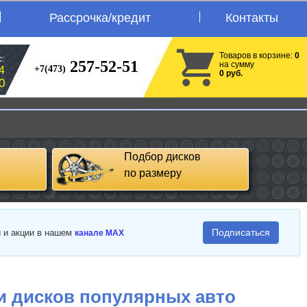
Рассрочка/кредит
Контакты
Товаров в корзине:
0
:
257-52-51
на сумму
+7(473)
4
0 руб.
0
Подбор дисков
по размеру
Подписаться
и и акции в нашем
канале MAX
и дисков популярных авто