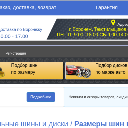
аказ, доставка, возврат
Гарантия
Адрес
оставка по Воронежу
г. Воронеж, Текстильщиков 
ПН-ПТ, 9.00 -18.00 СБ 9.00-14.0
10.00 - 17.00
Регистрация
Подбор шин
Подбор дисков
по размеру
по марке авто
Подробнее
Новинки и обзоры товаров, скидк
ьные шины и диски
/
Размеры шин 