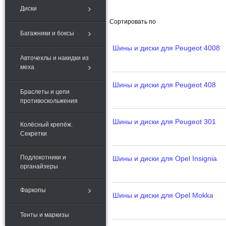
Диски
Сортировать по
Багажники и боксы
Шины и диски для Peugeot 4008
Авточехлы и накидки из
меха
Шины и диски для Peugeot 408
Браслеты и цепи
противоскольжения
Шины и диски для Peugeot 301
Колёсный крепёж.
Секретки
Подлокотники и
Шины и диски для Opel Insignia
органайзеры
Фаркопы
Шины и диски для Opel Mokka
Тенты и маркизы