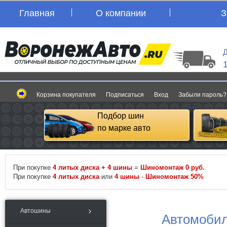
Главная
О компании
З
Д
Корзина покупателя
Подписаться
Вход
Забыли пароль?
Подбор шин
по марке авто
При покупке
4 литых диска + 4 шины
=
Шиномонтаж 0 руб.
При покупке
4 литых диска
или
4 шины
-
Шиномонтаж 50%
Автошины
Автомобил